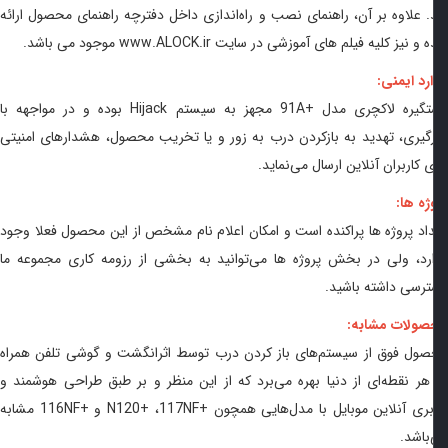
 علاوه بر آن، راهنمای نصب و راه‌اندازی داخل دفترچه راهنمای محصول ارائه
 نیز کلیه فیلم‌ های آموزشی در سایت www.ALOCK.ir موجود می‌ باشد.
رد ایمنی:
گیره لاکچری مدل
91A+
مجهز به سیستم Hijack بوده و در مواجهه با
گیری، تهدید به بازکردن درب به زور و یا تخریب محصول، هشدارهای امنیتی
ی کاربران آنلاین ارسال می‌نماید.
ژه ها:
اد پروژه‌ ها پراکنده است و امکان اعلام نام مشخص از این محصول فعلا وجود
رد، ولی در بخش پروژه‌ ها می‌توانید به بخشی از رزومه کاری مجموعه ما
رسی داشته باشید.
صولات مشابه:
ول فوق از سیستم‌های باز کردن درب توسط اثرانگشت و گوشی تلفن همراه
هر نقطه‌ای از دنیا بهره می‌برد که از این منظر و بر طبق طراحی هوشمند و
بری آنلاین موبایل با مدل‌هایی همچون
117NF+
،
N120+
و
116NF+
مشابه
باشد.