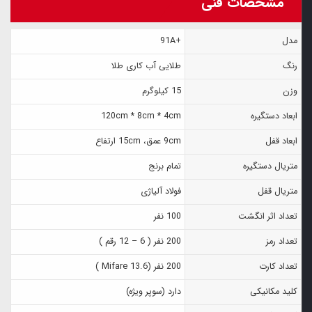
مشخصات فنی
مدل
+91A
رنگ
طلایی آب کاری طلا
وزن
15 کیلوگرم
ابعاد دستگیره
120cm * 8cm * 4cm
ابعاد قفل
9cm عمق، 15cm ارتفاع
متریال دستگیره
تمام برنج
متریال قفل
فولاد آلیاژی
تعداد اثر انگشت
100 نفر
تعداد رمز
200 نفر ( 6 – 12 رقم )
تعداد کارت
200 نفر (Mifare 13.6 )
کلید مکانیکی
دارد (سوپر ویژه)