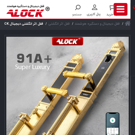
قفل دیجیتال و دستگیره هوشمند
قفل اثر انگشتی
قفل اثر انگشتی دیجیتال ALOCK مدل +91A