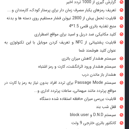
گزارش گیری از 1000 تردد اخیر
تعریف رمزهای یکبار مصرف زمان دار برای پرستار کودک، کارمندان و....
قابلیت تحمل بیش از 2800 نیوتن فشار مستقیم روی دسته ها و بدنه
منبع تغذیه باتری قلمی 1.5*4
کلید مکانیکی ضد دریل و اسید برای مواقع اضطراری
قابلیت پشتیبانی از NFC و تعریف کردن موبایل با این تکنولوژی به
عنوان کلید هوشمند شما
سیستم هشدار کاهش میزان باتری
سیستم هشدار ورود اثرانگشت، کارت و رمز اشتباه
هشدار باز ماندن درب
سیستم Passage Mode برای تردد افراد بدون نیاز به رمز یا کارت در
مواقع پرتردد مانند میهمانی، ساعات پرتردد اداری و...
قابلیت بررسی میزان حافظه استفاده شده دستگاه
قفل شب‌ بند
سیستم D.N.D و block user
کانکتور باتری خارجی 9 ولت