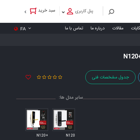
سبد خرید
پنل کاربری
کایات
مقالات
درباره ما
تماس با ما
FA
جدول مشخصات فنی
سایر مدل ها:
+N120
N120