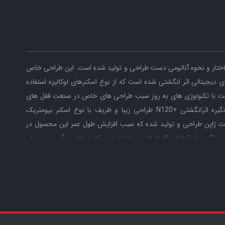
اختار و نحوه آناتومی دست طراحی و تولید شده است. این طراحی خاص
 دیجیتالی اثر انگشتی
شده است که از نوع اسکنرهای لوکالیزه استفاده
منیت با تکنولوژی های به روز سبب طراحی های خاص در صنعت قفل های
N120+
طراحی زیبا و ظریف با نوع اسکنر بیومتریک
 ژاپن طراحی و تولید شده که سبب افزایش طول عمر این محصول در
ستگیره، از قطعات کاملا فلزی ساخته شده که استقامت آن را در برابر
برندهای دیگر بازار بیشتر کرده است. قفل هوشمند اثرانگشتی +N120 قابلیت ذخیره 100 نفر اثرانگشت و تعداد 200 نفر کاربر
ارد. گزارش ورود و خروج افراد با ذکر تاریخ و ساعت دقیق تردد، کار با
ر، تعریف رمز های یک بار مصرف زمان دار برای کاربران با سطوح دسترسی
های قراردادی مختلف، رمزهای با تابع خیالی برای جلوگیری از هک شدن
د برای مواقع پر تردد مانند میهمانی ها و ... یکی دیگر از امکانات این