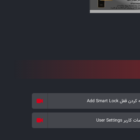
ن قفل Add Smart Lock
اربر User Settings