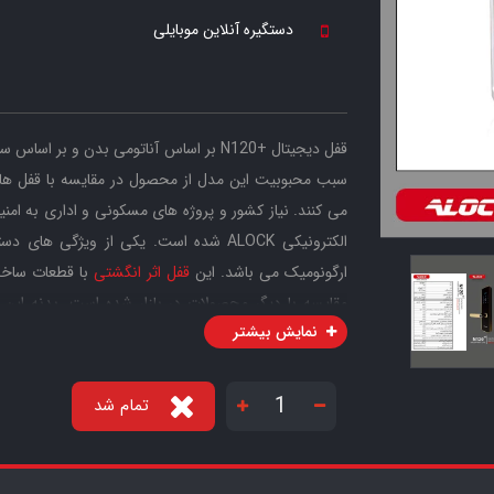
دستگیره آنلاین موبایلی
قفل دیجیتال
N120+
بر اساس آناتومی بدن و بر اساس س
سبب محبوبیت این مدل از محصول در مقایسه با قفل های
می کنند. نیاز کشور و پروژه های مسکونی و اداری به ا
الکترونیکی ALOCK شده است. یکی از ویژگی های دستگیره اثرانگشتی
ارگونومیک می باشد. این
قفل اثر انگشتی
با قطعات ساخت
مقایسه با دیگر محصولات در بازار شده است. بدنه این د
نمایش بیشتر
مستقیم (آفلاین) و بیش از یک میلیون نفر کاربر آنلاین د
موبایل، بررسی و کنترل ترددها بر روی موبایل و کامپیوت
تمام شد
مختلف مانند پرستار کودک، سرایدار، کارمندان با بازه 
توسط دیگران، تائید ورود دو مرحله ای، مد عبور و تردد آزا
محصول می باشند.