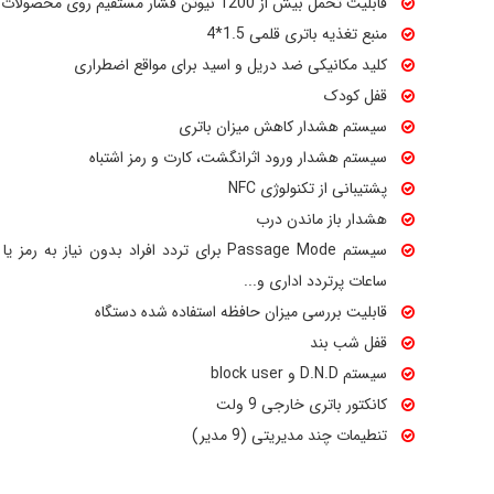
قابلیت تحمل بیش از 1200 نیوتن فشار مستقیم روی محصولات
منبع تغذیه باتری قلمی 1.5*4
کلید مکانیکی ضد دریل و اسید برای مواقع اضطراری
قفل کودک
سیستم هشدار کاهش میزان باتری
سیستم هشدار ورود اثرانگشت، کارت و رمز اشتباه
پشتیبانی از تکنولوژی NFC
هشدار باز ماندن درب
سیستم Passage Mode برای تردد افراد بدون نیاز 
ساعات پرتردد اداری و...
قابلیت بررسی میزان حافظه استفاده شده دستگاه
قفل شب بند
سیستم D.N.D و block user
کانکتور باتری خارجی 9 ولت
تنطیمات چند مدیریتی (9 مدیر)