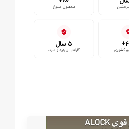
۸۰+
درخشان
محصول متنوع
۴
۵ سال
فق کشوری
گارانتی بی‌قید و شرط