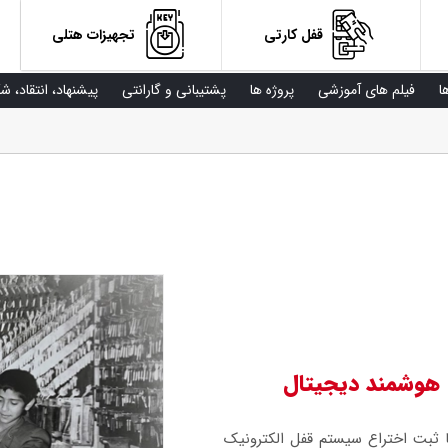
قفل کارتی
تجهیزات هتلی
ا
فیلم های آموزشی
پروژه ها
پشتیبانی و گارانتی
پیشنهاد، انتقاد، ش
هوشمند دیجیتال
عه قفل های دیجیتال ALOCK از سال 1387 با ثبت اختراع سیستم قفل الکترونیک