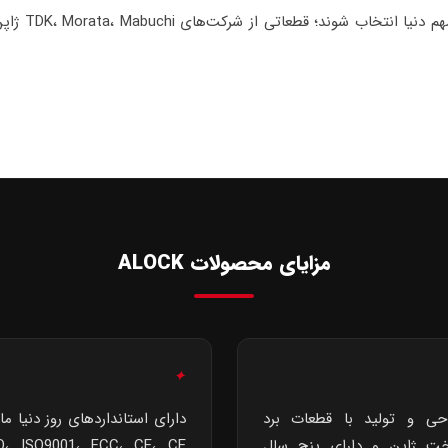
مزایای محصولات ALOCK
✦
حی و تولید با قطعات برد
دارای استانداردهای روز دنیا مان
ت ژاپن و دارای پنج سال
O، ISO9001، FCC، CE، CE