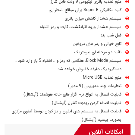
منبع تغذیه باتری لیتیومی 9 ولت قابل شارژ
کلید مکانیکی Super B برای مواقع اضطراری
سیستم هشدار کاهش میزان باتری
سیستم هشدار ورود اثرانگشت، کارت و رمز اشتباه
قفل شب بند
تابع خیالی و رمز های دروغین
تائید دو مرحله ای بیومتریک
سیستم Block Mode: هنگامی که رمز و .. اشتباه 5 بار وارد شود ،
دستگیره یک دقیقه خاموش خواهد شد.
منبع تغذیه Micro USB
تنطیمات چند مدیریتی (9 مدیر)
قابلیت اتصال به انواع نرم افزار های خانه هوشمند (آپشنال)
قابلیت اضافه کردن ریموت کنترل (آپشنال)
قابلیت اتصال به سیستم های آیفون و باز کردن توسط آیفون مرکزی
بصورت بیسیم (آپشنال)
امکانات آنلاین