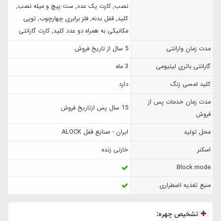
نصب, کارت یک عدد, ست پیچ و میله نصب,
کلید, قفل بدنه, فلز برابری چهارچوب, توپی
مکانیکی به همراه دو عدد کلید, کارت گارانتی
مدت زمان وارانتی
5 سال از تاریخ فروش
گارانتی باتری لیتیومی
3 ماه
کلید لمسی زنگ
دارد
مدت زمان خدمات پس از
15 سال پس ازتاریخ فروش
فروش
محل تولید
ایران - صنایع قفل ALOCK
اسکنر
خازنی زنده
Block mode
منبع تغذیه اضطراری
تشخیص چهره: