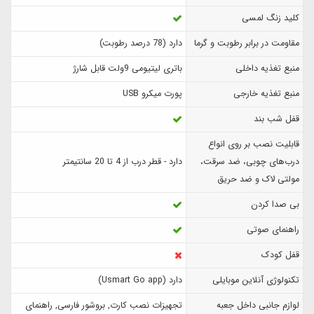
کلید زنگ لمسی
مقاومت در برابر رطوبت و گرما
دارد (78 درصد رطوبت)
منبع تغذیه داخلی
باتری لیتیومی 9ولت قابل شارژ
منبع تغذیه خارجی
پورت میکرو USB
قفل شب بند
قابلیت نصب بر روی انواع
درب‌های چوبی، ضد سرقت،
دارد - قطر درب از 4 تا 20 سانتیمتر
مولتی لاک و ضد حریق
بی صدا کردن
راهنمای صوتی
قفل کودک
تکنولوژی آنلاین موبایلی
دارد (Usmart Go app)
لوازم جانبی داخل جعبه
تجهیزات نصب کارت, بروشور فارسی, راهنمای