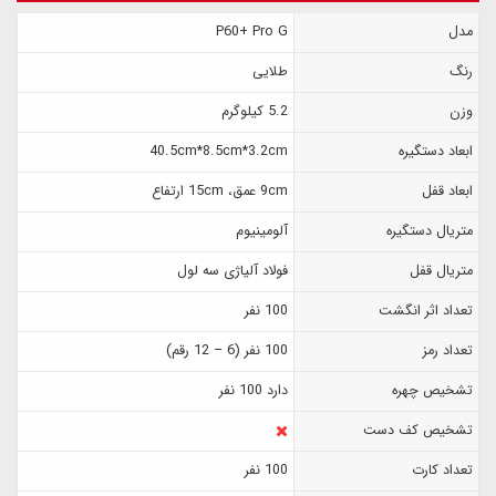
مدل
P60+ Pro G
رنگ
طلایی
وزن
5.2 کیلوگرم
ابعاد دستگیره
40.5cm*8.5cm*3.2cm
ابعاد قفل
9cm عمق، 15cm ارتفاع
متریال دستگیره
آلومینیوم
متریال قفل
فولاد آلیاژی سه لول
تعداد اثر انگشت
100 نفر
تعداد رمز
100 نفر (6 – 12 رقم)
تشخیص چهره
دارد 100 نفر
تشخیص کف دست
تعداد کارت
100 نفر