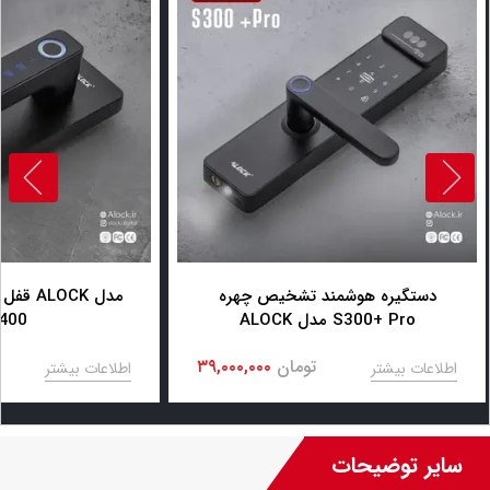
دستگیره هوشمند تشخیص چهره
قفل هو
ALOCK مدل S300+ Pro
400
تومان
۳۹,۰۰۰,۰۰۰
اطلاعات بیشتر
اطلاعات بیشتر
سایر توضیحات