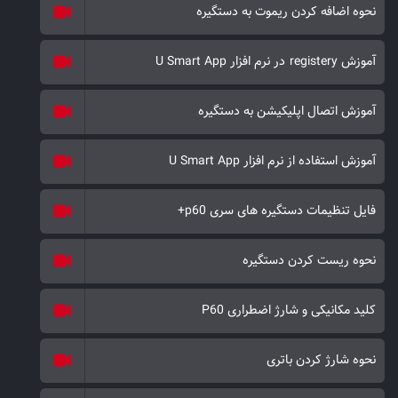
نحوه اضافه کردن ریموت به دستگیره
نوع خازنی و بسیار حساس می‌باشد. تکنولوژی تشخیص چهره در قفل
تشخیص چهره ALOCK بصورت تکنولوژی دو چشمی عمقی (Double
آموزش registery در نرم افزار U Smart App
Eyes Deep Sense Scan) می‌باشد. در این دستگیره بیومتریک،
می‌توانید با نهایت امنیت و سخت‌گیری تردد کنید.
آموزش اتصال اپلیکیشن به دستگیره
در این قفل دیجیتال ضد سرقت دو نوع سیستم شناسایی
بیومتریک
به کار
رفته است: اثر انگشت زنده، چهره 3 بعدی مادون قرمز. در این محصول
آموزش استفاده از نرم افزار U Smart App
می‌توانید با تائید دو مرحله‌ای بیومتریک اقدام به بازکردن درب نمایید. به
عنوان مثال هنگام قرار گرفتن مقابل دستگیره ابتدا چهره شما شناسایی شده
فایل تنظیمات دستگیره های سری p60+
و سپس با وارد کردن اثر انگشت خود درب را باز نمائید. به گونه‌ای که
مثلا درب را دو قفله نموده‌اید؛ این بالاترین نوع سخت‌گیری بیومتریک
نحوه ریست کردن دستگیره
امنیتی می‌باشد. در این محصول قابلیت گزارش‌گیری بصورت آفلاین و
آنلاین وجود دارد. علاوه بر آن نوع اسکنر اثر انگشت این محصول از نوع
کلید مکانیکی و شارژ اضطراری P60
خازنی زنده بوده که از نوع اسکنرهای موبایل می‌باشد. علاوه بر آن این
اسکنرها در برابر رطوبت بسیار مقاوم بوده و دارای IP=65 می‌باشند. تابع
نحوه شارژ کردن باتری
خیالی نیز یکی دیگر از امکانات امنیتی برای جلوگیری از هک شدن رمز
می‌باشد.