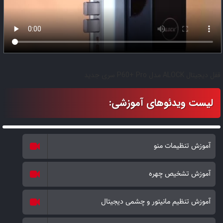
مشخص تعریف کنید. یعنی کاربری به نام مرتضی می‌تواند در فقط
روزهای یکشنبه تا پنجشنبه در ساعات 9 الی 16 با رمز مشخص تردد
داشته باشد و در زمان‌ها و روزهای دیگر قادر به باز کردن نخواهد بود. در
این دستگیره الکترونیکی در آپدیت جدید، بر روی دستگیره مموری کارت 8
گیگابایت نیز قرار گرفته شده تا تصاویر و فیلم‌های ضبط شده را بتوان از
قفل دیجیتال ALOCK مدل P60+ Pro سری جدید
محصول استخراج و مشاهده کرد. در این نسخه جدید بدون نیاز به لمس
کلید زنگ، از هر کجای دنیا کاربر با موبایل قادر خواهد بود دوربین
دستگیره را فعال کرده و بصورت دوربین مخفی اقدام به مشاهده بیرون با
قابلیت ارتباط صوتی و تصویری نماید. مدل P60+ PRO G 2023، یک
محصول دیجیتال کاملا اتوماتیک با قابلیت عملکرد کاملا هوشمند می‌باشد.
آموزش تنظیمات منو
چشمی دیجیتال این دستگیره هوشمند دارای کیفیت 8 مگا پیکسلی بوده
و به هنگام لمس کلید زنگ، فعال شده و تصایر افراد مقابل درب را ذخیره
آموزش تشخیص چهره
کرده و بر روی مانیتور داخلی به نمایش می‌گذارد.
علاوه بر آن این قابلیت را دارد که بصورت آنلاین تصویر افراد را برای مدیر
آموزش تنظیم مانیتور و چشمی دیجیتال
بر روی تلفن همراه ارسال نماید. در این محصول قفل تشخیص چهره
دارای طراحی زیبا و چشم نواز می‌باشد. اسکنر اثر انگشت این محصول از