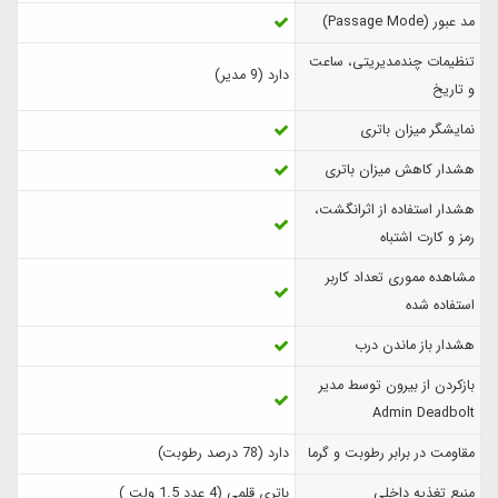
مد عبور (Passage Mode)
تنظیمات چندمدیریتی، ساعت
دارد (9 مدیر)
و تاریخ
نمایشگر میزان باتری
هشدار کاهش میزان باتری
هشدار استفاده از اثرانگشت،
رمز و کارت اشتباه
مشاهده مموری تعداد کاربر
استفاده شده
هشدار باز ماندن درب
بازکردن از بیرون توسط مدیر
Admin Deadbolt
مقاومت در برابر رطوبت و گرما
دارد (78 درصد رطوبت)
منبع تغذیه داخلی
باتری قلمی (4 عدد 1.5 ولت )