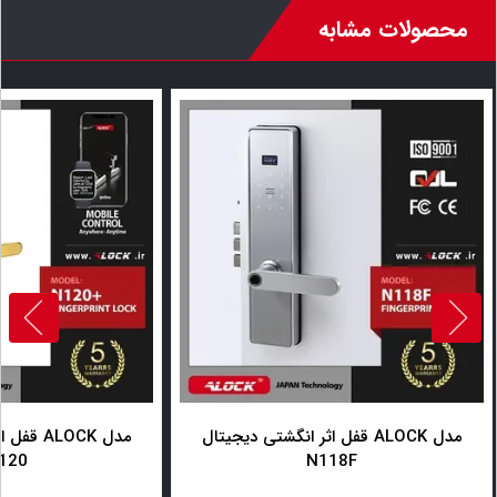
محصولات مشابه
قفل اثر انگشتی دیجیتال ALOCK مدل
قفل اثر 
120
N118F