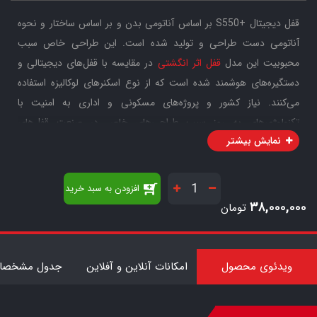
قفل دیجیتال +S550 بر اساس آناتومی بدن و بر اساس ساختار و نحوه
آناتومی دست طراحی و تولید شده است. این طراحی خاص سبب
محبوبیت این مدل
قفل اثر انگشتی
در مقایسه با قفل‌های دیجیتالی و
دستگیره‌های هوشمند شده است که از نوع اسکنرهای لوکالیزه استفاده
می‌کنند. نیاز کشور و پروژه‌های مسکونی و اداری به امنیت با
تکنولوژی‌های به روز سبب طراحی‌های خاص در صنعت قفل‌های
نمایش بیشتر
الکترونیکی ALOCK شده است.
یکی از ویژگی‌های دستگیره اثر انگشتی S550+ طراحی زیبا و ظریف با
نوع اسکنر بیومتریک ارگونومیک می‌باشد. صفحه لمسی و نمایشگر این
افزودن به سبد خرید
دستگیره به شیشه Tempered Glass مجهز شده که این محصول را در
۳۸,۰۰۰,۰۰۰
تومان
برابر ضربه و خش‌پذیری بسیار مقاوم می‌نماید. قفل اثر
7
انگشتی S550+ قفل با قطعات برد ساخت ژاپن طراحی و تولید شده که
سبب افزایش طول عمر این محصول در مقایسه با دیگر محصولات در بازار
ویدئوی محصول
امکانات آنلاین و آفلاین
جدول مشخصات
شده است.
بدنه این دستگیره هوشمند، از قطعات کاملا فلزی ساخته شده
که استقامت آن را در برابر برندهای دیگر بازار بیشتر کرده است. دستگیره