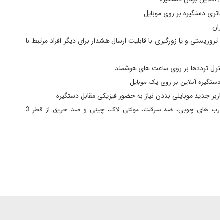
تری دستگیره بر روی موبایل
ان
 Hijack در مواقع تروریستی و یا زورگیری با قابلیت ارسال هشدار برای دیگر افراد مرتبط با
قفل دیجیتال ALOCK مدل +K90
ترل ترددها بر روی ساعت های هوشمند
ستگیره آنلاین بر روی یک موبایل
بر جدید موبایلی بددن نیاز به حضور فیزیکی مقابل دستگیره
قابلیت نصب بر روی انواع درب های چوبی، ضد سرقت، مولتی لاک، چینی و ضد حریق از قطر 3
قفل دیجیتال ALOCK مدل +K90
قفل دیجیتال ALOCK مدل +K90