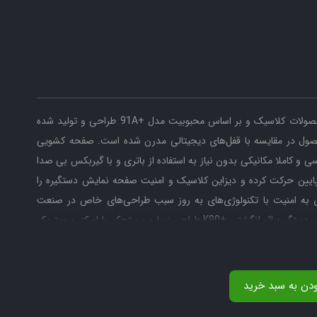
قفل دیجیتال اثر انگشتی +K90 بر اساس نیاز بازار به محصولات کلاسیک و بر اساس محبوبیت مدل +91A طراحی و تولید شده
قفل دیجیتال ALOCK مدل +K90
ل در مقایسه با قفل‌های دیجیتالی مدرن شده است. صفحه کشویی
 کاملا مکانیکی بدون نیاز به استفاده از باتری و با گیربکس بی صدا
پایین حرکت کرده و دیزاین کلاسیک و امنیت صفحه نمایش دستگیره را
ری به امنیت با تکنولوژی‌های به روز سبب طراحی‌های خاص در صنعت
قفل دیجیتال ALOCK مدل +K90
قفل‌های الکترونیکی ALOCK شده است. یکی از ویژگی‌های دستگیره اثر انگشتی +K90 طراحی زیبا و مستحکم با اسکنر بیومتریک
 و تولید شده که سبب افزایش طول عمر این محصول در مقایسه با دیگر
شده که استقامت آن را در برابر برندهای دیگر بازار بیشتر کرده است.
ودن به سبد خرید
دستگیره اثر انگشتی +K90 قابلیت ذخیره 100 نفر اثر انگشت و تعداد 200 نفر کاربر مستقیم (آفلاین) و بیش از یک میلیون نفر
قفل دیجیتال ALOCK مدل K90+ Gold