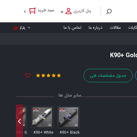
سبد خرید
پنل کاربری
کایات
مقالات
درباره ما
تماس با ما
FA
جدول مشخصات فنی
سایر مدل ها:
K90+ G
K90+ White
K90+ Black