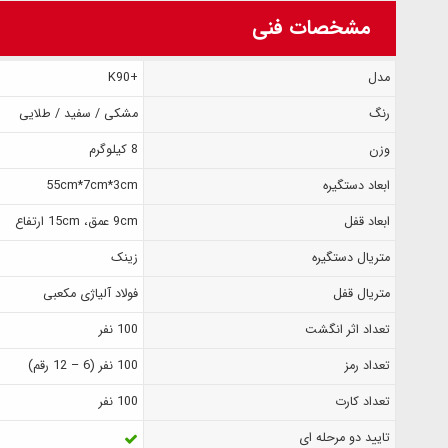
مشخصات فنی
مدل
+K90
رنگ
مشکی / سفید / طلایی
وزن
8 کیلوگرم
ابعاد دستگیره
55cm*7cm*3cm
ابعاد قفل
9cm عمق، 15cm ارتفاع
متریال دستگیره
زینک
متریال قفل
فولاد آلیاژی مکعبی
تعداد اثر انگشت
100 نفر
تعداد رمز
100 نفر (6 – 12 رقم)
تعداد کارت
100 نفر
تایید دو مرحله ای