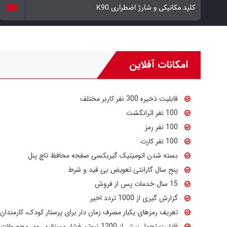
کلید مکانیکی و شارژ اضطراری K90
امکانات آفلاین
قابلیت ذخیره 300 نفر کاربر مختلف
100 نفر اثرانگشت
100 نفر رمز
100 نفر کارت
بسته شدن اتومیتیک گیربکسی صفحه محافظ تاچ پنل
پنج سال گارانتی تعویض بی قید و شرط
15 سال خدمات پس از فروش
گزارش گیری از 1000 تردد اخیر
تعریف رمزهای یکبار مصرف زمان دار برای پرستار کودک، کارمندان و
قابلیت تحمل بیش از 1200 نیوتن فشار مستقیم روی محصولات