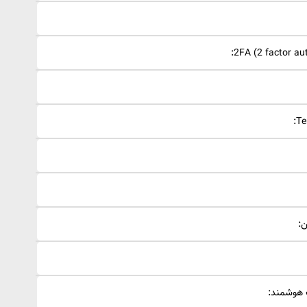
قفل دیجیتال ALOCK مدل +K90
ن:
 هوشمند: