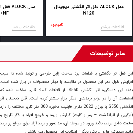
قفل اثر انگشتی دیجیتال ALOCK مدل
قفل اثر 
+117NF
N120
ناموجود
اطلاعات بیشتر
اطلاعات بیشتر
سایر توضیحات
این قفل اثر انگشتی با قطعات برد ساخت ژاپن طراحی و تولید شده که سبب
افزایش طول عمر این محصول در مقایسه با دیگر محصولات در بازار شده است.
بدنه این دستگیره اثر انگشتی S550، از قطعات کاملا فلزی ساخته شده که
استقامت آن را در برابر برندهای دیگر بازار بیشتر کرده است. قفل دیجیتال اثر
انگشتی S550 با ورژن 2022 دارای قابلیت ذخیره 300 نفر کاربر مختلف را دارد
(ترکیبی از اثرانگشت – رمز و کارت) گزارش ورود و خروج افراد با ذکر تاریخ و
ساعت دقیق تردد، تائید ورود دو مرحله ای، مد عبور و تردد آزاد برای مواقع پر تردد
مانند میهمانی ها و ... یکی دیگر از امکانات این محصول می باشند .