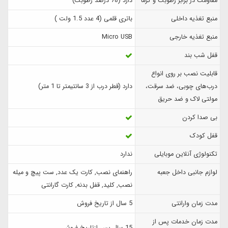
مقاومت در برابر رطوبت و گرما
دارد (78 درصد رطوبت)
منبع تغذیه داخلی
باتری قلمی (4 عدد 1.5 ولت )
منبع تغذیه خارجی
Micro USB
قفل شب بند
قابلیت نصب بر روی انواع
درب‌های چوبی، ضد سرقت،
دارد (قطر درب از 3 سانتیمتر تا 1 متر)
مولتی لاک و ضد حریق
بی صدا کردن
قفل کودک
تکنولوژی آنلاین موبایلی
ندارد
لوازم جانبی داخل جعبه
راهنمای نصب, کارت یک عدد, ست پیچ و میله
نصب, کلید, قفل بدنه, کارت گارانتی
مدت زمان وارانتی
5 سال از تاریخ فروش
مدت زمان خدمات پس از