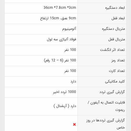
ابعاد دستگیره
36cm *7.8cm *3cm
ابعاد قفل
9cm عمق، 15cm ارتفاع
متریال دستگیره
آلومینیوم
متریال قفل
فولاد آلیاژی سه لول
تعداد اثر انگشت
100 نفر
تعداد رمز
100 نفر (6 – 12 رقم)
تعداد کارت
100 نفر
کلید مکانیکی
دارد
گزارش‌ گیری تردد
1000 تردد اخیر
قابلیت اتصال به آیفون /
دارد ( آپشنال )
ریموت
گزارش گیری ترددها در روز
خاص