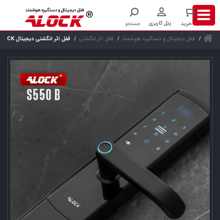
قفل دیجیتال و دستگیره هوشمند
قفل اثر انگشتی
قفل اثر انگشتی دیجیتال ALOCK مدل S550