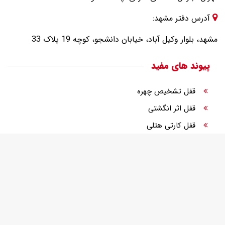
آدرس دفتر مشهد:
مشهد، بلوار وکیل آباد، خیابان دانشجو، کوچه 19 پلاک 33
پیوند های مفید
قفل تشخیص چهره
قفل اثر انگشتی
قفل کارتی هتلی
قفل الکترونیک
قفل دیجیتال درب ورودی
قفل رمزی درب ورودی
تجهیزات هوشمندسازی هتل
Copyright © 2026, All Rights Reserved.
Design By Faratechdp.com