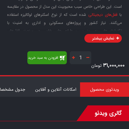
است. این طراحی خاص سبب محبوبیت این مدل از محصول در مقایسه
با
قفل‌های دیجیتالی
شده است که از نوع اسکنرهای لوکالیزه استفاده
می‌کنند. نیاز کشور و پروژه‌های مسکونی و اداری به امنیت با
تکنولوژی‌های به روز سبب طراحی‌های خاص در صنعت قفل‌های
نمایش بیشتر
الکترونیکی ALOCK شده است. یکی از ویژگی‌های دستگیره اثر انگشتی
S550 طراحی زیبا و ظریف با نوع اسکنر بیومتریک ارگونومیک می‌باشد.
صفحه لمسی و نمایشگر این دستگیره به شیشه Tempered Glass
افزودن به سبد خرید
مجهز شده که این محصول را در برابر ضربه و خش پذیری بسیار مقاوم
۳۱,۰۰۰,۰۰۰
تومان
می‌نماید.
7
ویدئوی محصول
امکانات آنلاین و آفلاین
جدول مشخصات
گالری ویدئو