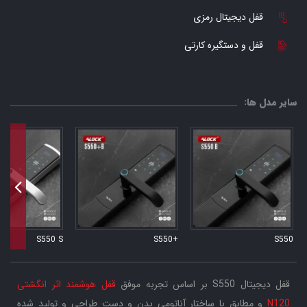
قفل دیجیتال رمزی
قفل و دستگیره کارتی
سایر مدل ها:
S550 S
+S550
S550
قفل دیجیتال S550 بر اساس تجربه موفق
قفل هوشمند اثر انگشتی
N120
و مطابق با ساختار آناتومی بدن و دست طراحی و تولید شده