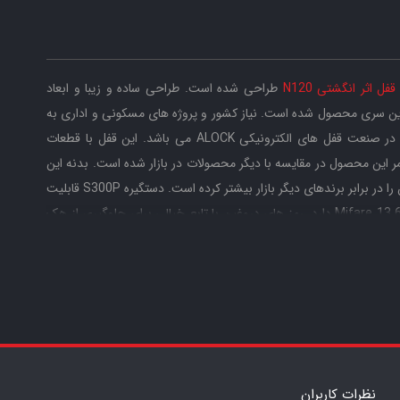
قفل اثر انگشتی N120
طراحی شده است. طراحی ساده و زیبا و ابعاد
ین سری محصول شده است. نیاز کشور و پروژه های مسکونی و اداری به
امنیت با تکنولوژی های به روز سبب طراحی های خاص در صنعت قفل های الکترونیکی ALOCK می باشد. این قفل با قطعات
این محصول در مقایسه با دیگر محصولات در بازار شده است. بدنه این
دستگیره، از قطعات کاملا فلزی ساخته شده که استقامت آن را در برابر برندهای دیگر بازار بیشتر کرده است. دستگیره S300P قابلیت
ذخیره 200 نفر رمز 6 تا 12 رقمی و تعداد 100 نفر کارت Mifare 13.6 دارد. رمز های دروغین با تابع خیالی برای جلوگیری از هک
زاد برای مواقع پر تردد مانند میهمانی ها و ... یکی دیگر از امکانات این
نظرات کاربران