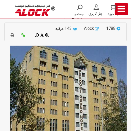
پروژه
هتل
نصب قفل و دستگیره کارتی هتلی در پروژه هتل
ها
فردوسی مشهد
1788
Alock
143 مرتبه