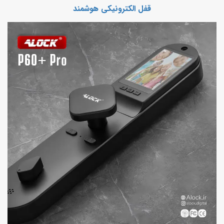
‫قفل الکترونیکی هوشمند