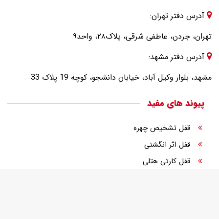
آدرس دفتر تهران:
تهران، جردن، عاطفی شرقی، پلاک۲۸، واحد۹
آدرس دفتر مشهد:
مشهد، بلوار وکیل آباد، خیابان دانشجو، کوچه 19 پلاک 33
پیوند های مفید
قفل تشخیص چهره
قفل اثر انگشتی
قفل کارتی هتلی
قفل الکترونیک
قفل دیجیتال درب ورودی
قفل رمزی درب ورودی