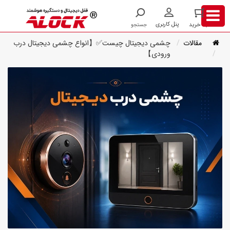
مقالات
چشمی دیجیتال چیست✅【انواع چشمی دیجیتال درب
ورودی】