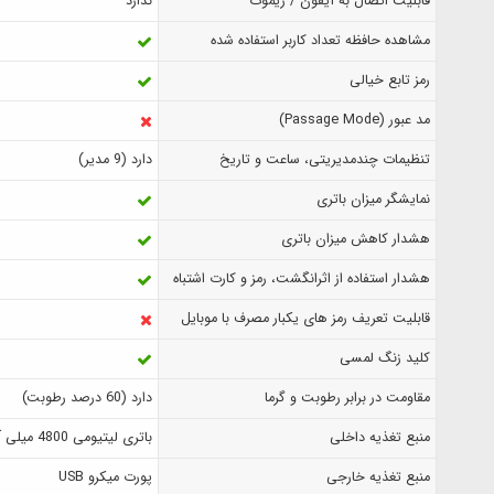
قابلیت اتصال به آیفون / ریموت
ندارد
مشاهده حافظه تعداد کاربر استفاده شده
رمز تابع خیالی
مد عبور (Passage Mode)
تنظیمات چندمدیریتی، ساعت و تاریخ
دارد (9 مدیر)
نمایشگر میزان باتری
هشدار کاهش میزان باتری
هشدار استفاده از اثرانگشت، رمز و کارت اشتباه
قابلیت تعریف رمز های یکبار مصرف با موبایل
کلید زنگ لمسی
مقاومت در برابر رطوبت و گرما
دارد (60 درصد رطوبت)
منبع تغذیه داخلی
باتری لیتیومی 4800 میلی آمپر قابل شارژ
منبع تغذیه خارجی
پورت میکرو USB