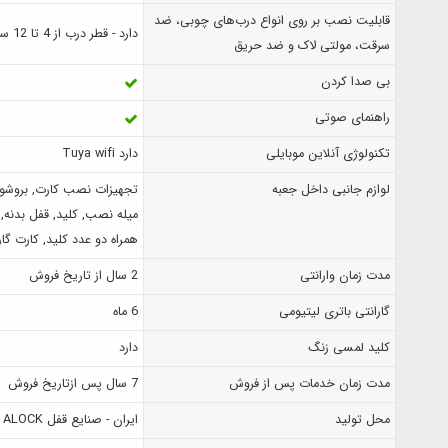
قابلیت نصب بر روی انواع درب‌های چوبی، ضد
دارد - قطر درب از 4 تا 12 سانتیمتر
سرقت، مولتی لاک و ضد حریق
بی صدا کردن
راهنمای صوتی
تکنولوژی آنلاین موبایلی
دارد Tuya wifi
لوازم جانبی داخل جعبه
تجهیزات نصب کارت, بروشو
میله نصب, کلید, قفل بدنه, 
همراه دو عدد کلید, کارت گار
مدت زمان وارانتی
2 سال از تاریخ فروش
گارانتی باتری لیتیومی
6 ماه
کلید لمسی زنگ
دارد
مدت زمان خدمات پس از فروش
7 سال پس ازتاریخ فروش
محل تولید
ایران - صنایع قفل ALOCK