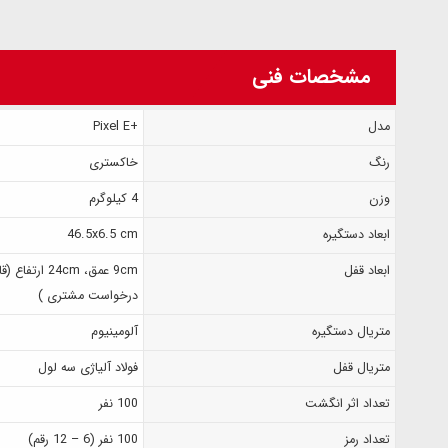
مشخصات فنی
مدل
+Pixel E
رنگ
خاکستری
وزن
4 کیلوگرم
ابعاد دستگیره
46.5x6.5 cm
ابعاد قفل
9cm عمق، 24cm
درخواست مشتری )
متریال دستگیره
آلومینیوم
متریال قفل
فولاد آلیاژی سه لول
تعداد اثر انگشت
100 نفر
تعداد رمز
100 نفر (6 – 12 رقم)