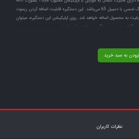
مقابل دستگیره صفحه نمایش روشن می‌شود. این دستگیره دارای قابلیت اتصال به موبایل با اپلیکیشن محبوب Tuya بصورت wifi
می‌باشد. این دستگیره دارای صفحه لمسی IML و کلید زنگ لمسی با دسیبل 65 می‌باشد. این دستگیره قابلیت اضافه کردن ریموت
قابلیت به محصول اضافه خواهد شد. روی اپلیکیشن این دستگیره، میتوان
ت آفلاین بر روی دستگیره نیز تعبیه شده است.
 موبایل بصورت ریموتی می‌باشد. قفل شب‌بند تعبیه شده بر روی دستگیره
سبب جلوگیری از ورود افراد از بیرون بدون دریافت اجازه و یا اتفاقی می‌باشد. دستگیره هوشمند +Pixel E دارای منبع تغذیه باتری
پ C است. باتری‌های لیتیومی دستگیره‌های هوشمند فارغ از ارتباط به برندها، باید با شارژرهای غیر
زودن به سبد خرید
ب خواهند شد. این دستگیره قابلیت اتصال به سیستم‌های خانه هوشمند
مبتنی بر پروتکل Tuya را دارا بوده و میتوان با آن سناریوهای ورود و خروج و ... را توسط دستگیره و سیستم یکپارچه Tuya اجرا
با سیستم هشدار کاهش میزان باتری از اتمام باتری آگاه خواهید شد. بر روی این دستگیره پورت شارژ اضطراری میکرو USB تعبیه
ر موبایل منبع تغذیه را از بیرون منزل تامین کرد و پس از ورود رمز یا اثر
انگشت، وارد شد و باتری را شارژ کرد. کلید مکانیکی که بر روی این دستگیره تعبیه شده از نوع سوپر C می‌باشد که امنیت قابل
مواقع اضطراری احساس خواهد شد. هنگامی که بخش الکترونیکی دستگیره
 میتوان درب را باز کرد و وارد شد.
نظرات کاربران
یکی دیگر از قابلیت‌های دستگیره دیجیتال +Pixel E شرکت ALOCK قابلیت مسدود شدن دسترسی افراد ناشناس به مدت 90 ثانیه