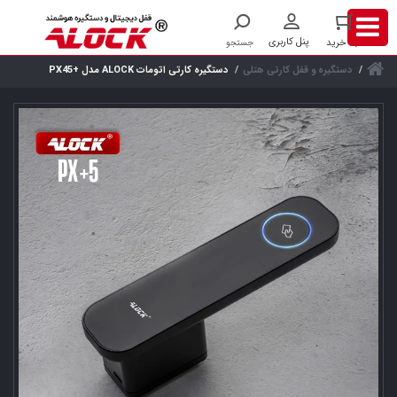
دستگیره و قفل کارتی هتلی
دستگیره کارتی اتومات ALOCK مدل +PX45