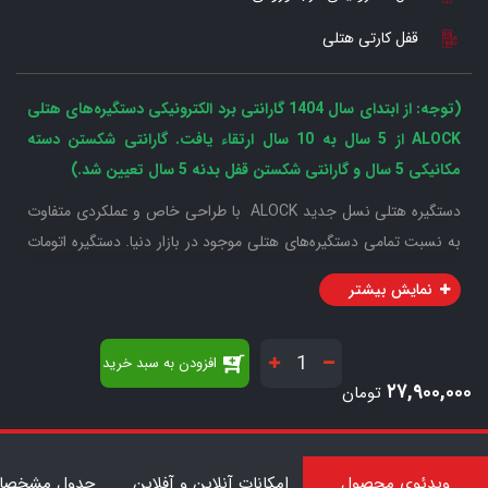
قفل کارتی هتلی
(توجه: از ابتدای سال 1404 گارانتی برد الکترونیکی دستگیره‌های هتلی
ALOCK از 5 سال به 10 سال ارتقاء یافت. گارانتی شکستن دسته
مکانیکی 5 سال و گارانتی شکستن قفل بدنه 5 سال تعیین شد.)
دستگیره هتلی نسل جدید ALOCK با طراحی خاص و عملکردی متفاوت
به نسبت تمامی دستگیره‌های هتلی موجود در بازار دنیا. دستگیره اتومات
هتلی ALOCK مدل PX45 دستگیره‌ای هست با قابلیت باز و بسته شدن
نمایش بیشتر
اتوماتیک بدون نیاز به استفاده از دست برای وارد شدن و با قابلیت ارتباط
با جک‌های سوئینگ برای باز شدن درب بصورت تاچ لس Touchless.
افزودن به سبد خرید
این دستگیره هتلی با فرآیند CNC و همانند سری‌های لوکس Scout
۲۷,۹۰۰,۰۰۰
تومان
طراحی و تولید می‌شود. این دستگیره دارای قفل بدنه موتورایز و اتوماتیک
می‌باشد. این دستگیره دارای رنگ آنادایز با پروتکت UV برای محافظت در
7
برابر نور آفتاب می‌باشد.
ویدئوی محصول
امکانات آنلاین و آفلاین
جدول مشخصات
منبع تغذیه این دستگیره 4 عدد باتری قلمی 1.5 ولت می‌باشد. علاوه بر