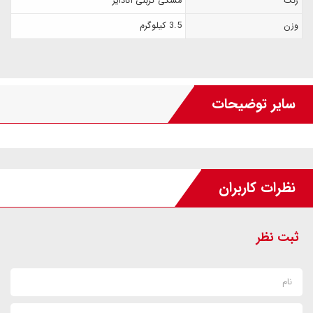
رنگ
مشکی کربنی آنادایز
واحدهای VIP با تیم‌های خدمات و روم سرویس های VIP می‌باشند که
وزن
3.5 کیلوگرم
دیگر خانه‌دارها یا افراد با سطوح دسترسی مختلف امکان دسترسی به این
درب را نخواهند داشت. یکی از قابلیت‌های این دستگیره امکان آنلاین
شدن بصورت بی‌سیم می‌باشد. کلید مکانیکی سوپر B از امکانات دیگر این
دستگیره هتلی کارتی بوده که در مواقع اضطراری میتوان از آن استفاده
سایر توضیحات
کرد. قفل بدنه این دستگیره دارای زبونه ضدکارت می‌باشد.
نظرات کاربران
ثبت نظر