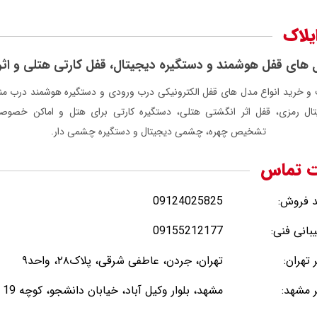
ایلاک
ل های قفل هوشمند و دستگیره دیجیتال، قفل کارتی هتلی و اثر
و خرید انواع مدل های قفل الکترونیکی درب ورودی و دستگیره هوشمند درب من
تال رمزی، قفل اثر انگشتی هتلی، دستگیره کارتی برای هتل و اماکن خصوصی
تشخیص چهره، چشمی دیجیتال و دستگیره چشمی دار.
ت تماس
د فروش:
09124025825
بانی فنی:
09155212177
تهران:
تهران، جردن، عاطفی شرقی، پلاک۲۸، واحد۹
 مشهد:
مشهد، بلوار وکیل آباد، خیابان دانشجو، کوچه 19 پلاک 33