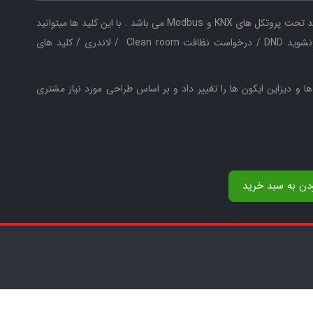
کلید های فرامین ALOCK دارای قابلیت رله ای و یا هوشمند تحت پروتکل های KNX و Modbus می باشد . با این کلید ها میتوانید
از 2 تا 7 فرمان را داشته باشید . فرامینی از قبیل مزاحم نشوید DND / درخواست نظافت Clean room / لاندری / کلید های
که میتوان ایکون ها و دیزاین ایکون ها را تغییر داد و بر اساس طراحی مورد نیاز مشتری
ن برق این محصولات 220 ولت / 12 ولت / 24 ولت می تواند باشد که این قابلیت به نوع پروتکل اجرایی هتل ها ارتباط
مستقیم دارد . در هتل هایی که زیرساخت شبکه و هوشمندسازی اجرا نمیکنند با برق 220 ولت عمل میکنند . در مدل هایی که تحت
ودن به سبد خرید