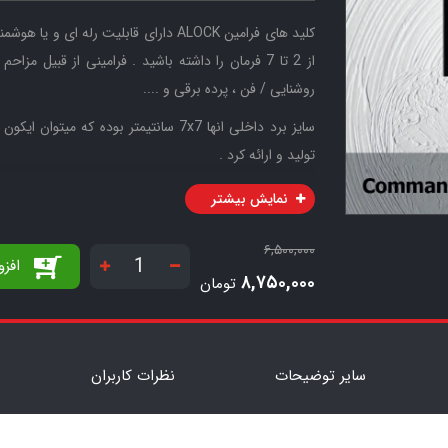
روشنایی / فن ، پرده برقی و ....
سایز برد داخلی انها 7x7 سانتیمتر بوده 
تولید و ارائه کرد .
جریا
نمایش بیشتر
شبکه و بستر هوشمند باشند با ولتاژ های 12-24 ولت ارائه خواهند شد .
۶,۵۰۰,۰۰۰
افز
۸,۷۵۰,۰۰۰
تومان
جریان قابل استفاده از هر کلید 10 امپر خواهد بود .
قوطی برق پیشنهادی مورد نیاز نصب این محصول از نوع MK فلزی 8x8 می باشد .
سایر توضیحات
نظرات کاربران