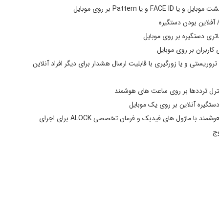
تحت بستر KNX ,Modbus ,rs485 - و ... با ماژول‌های تخصصی ALOCK می‌باشد. در این حالت دیگر اجرای سناریوهای ورود و
F و یا Pattern بر روی موبایل
/ آفلاین بودن دستگیره
یکی دیگر از قابلیت‌های این محصول، امکان کنترل ترددها روی سیستم کنترل مرکزی یا مرورگر تحت وب می‌باشد. این حالت Web
تری دستگیره بر روی موبایل
app یا Web base نامیده شده که جزء ویژگی‌های منحصر بفرد شرکت ALOCK می‌باشد. دوربین ++X1 را میتوان توسط کامپیوتر
 کاربران بر روی موبایل
چند بار مصرف زمان‌دار بر اساس روز هفته و تاریخ و ساعت تردد روزانه
 Hijack در مواقع تروریستی و یا زورگیری با قابلیت ارسال هشدار برای دیگر افراد آنلاین
وان اینگونه بیان کرد: اسکن کف دست، دوربین دوم داخلی، ریموت کنترل، باتری قوی‌تر، باتری
ترل ترددها بر روی ساعت های هوشمند
ستگیره آنلاین بر روی یک موبایل
قابلیت ارتباط با سیستم خانه هوشمند با ماژول های فیدبک و فرمان تخصصی ALOCK برای اجرای
ج