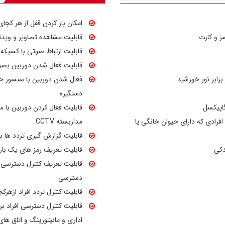
امکان تعیین رمز اختصاصی برای هر کاربر و تنظیم س
مشاهده‌ی تصاویر و فیلم‌های ذخیره شده بر روی مموری کار
امکان باز کردن قفل از هر کجای 
است. این محصول با امکاناتی همچون گزارش‌گیری آنلاین و
قابلیت مشاهده تصاویر و وید
فراهم می‌کند.
قابلیت ارتباط صوتی با کسیکه
تابع خیالی:
هنگامی که رمز ورود را می‌خواهید وارد نمایید،
قابلیت فعال شدن دوربین بصو
سپس کلید # را بزنید. این سیستم دستگیره توالی اعداد ص
فعال شدن دوربین با سنسور حر
هک و یا لو رفتن رمز ورود کاربران طراحی شده است.
دستگیره
تائید دو مرحله‌ای:
هنگامی که قصد دو قفله کردن و یا سخت
قابلیت فعال کردن دوربین با م
روی حالت 2FA قرار دهید، در این حالت می‌با
ای افرادی که دارای حیوان خانگی یا
مداربسته CCTV
(چهره + رمز)، (چهره + اثر انگشت)، (اثر انگشت + کف دست
قابلیت گزارش گیری تردد ها بر
قابلیت تعریف رمز های یک بار 
استفاده کاربران قرار گرفته تا کابران بتوانند در مواقع 
قابلیت تعریف کنترل دسترسی 
غیرفست شارژ نمایند. تکنولوژی سنسور حرکتی این دستگی
دسترسی
قابلیت کنترل تردد افراد ازهرک
فعال نشدن زیر نور آفتاب می‌باشد.
قابلیت کنترل دسترسی افراد ب
این دستگیره دارای قابلیت اتصال به سیستم‌های آیفون 
اداری و مانیتورینگ و اتاق های