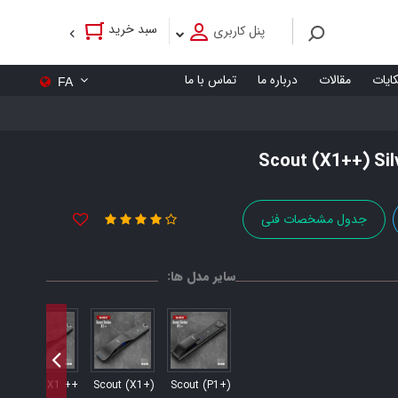
سبد خرید
پنل کاربری
کایات
مقالات
درباره ما
تماس با ما
FA
جدول مشخصات فنی
سایر مدل ها:
P1
++ Scout X1
Scout (X1+)
Scout (P1+)