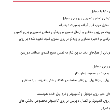
اعات دسترسی مشخص برای هر رمز امکان‌پذیر است. همچنین، قابلیت
ت و فعال‌سازی دوربین از هر نقطه‌ای با استفاده از موبایل امکان‌پذیر
دنیا با موبایل
 آفلاین، اسکنر اثرانگشت خازنی و تابع خیالی، امنیت بسیار بالایی را
ئوهای تماس تصویری بر روی موبایل
 مقابل درب قرار گرفته بصورت دوطرفه
 می‌توانید توالی از اعداد دروغین را قبل و بعد از رمز اصلی وارد کنید و
رت دوربین مخفی و ارسال تصویر و ویدئو و تماس تصویری برای ادمین
حیح را تشخیص داده و درب را باز می‌کند. این ویژگی برای جلوگیری از
کتی و ذخیره تصاویر و ویدئو بر روی مموی کارت تعبیه شده بر روی
گیری بیشتری برای احراز هویت کاربران دارید، می‌توانید دستگیره را بر
وبایل از هرکجای دنیا بدون نیاز به لمس هیچ کلیدی همانند دوربین
یست دو تا ابزار ورود را به قفل برای احراز هویت بدهید: (چهره + کف دست)،
)، (اثر انگشت + رمز)، (رمز + کارت) و ...
 روی موبایل
این دستگیره دارای باتری لیتیومی پرقدرت‌تری با ظرفیت 6000 mAh می‌باشد. البته در بسته‌بندی این دستگیره دو تا باتری برای
و چند بار مصرف زمان دار
اضطراری از باتری یدک استفاده کنند و باتری کم شارژ را توسط شارژرهای
برای رمزها برای روزهای مشخص هفته و حتی تعریف بازه ساعتی
ره از نسل جدید سنسورهای راداری می‌باشد. در این سیستم با ارسال
پالس‌های صوتی و دریافت فیدبک آن، حضور فرد را تشخیص می‌دهند. وجه تمایز این نوع سنسور با سنسورهای نوری یا IR در
جای دنیا روی موبایل و کامپیوتر و تاچ پنل خانه هوشمند
ر روی کامپیوتر و اتصال دوربین بر روی کامپیوتر مخصوص بخش های
مرکزی و سیستم‌های اعلان و اطفا حریق و نیز سیستم‌های هوشمندسازی
 سرور