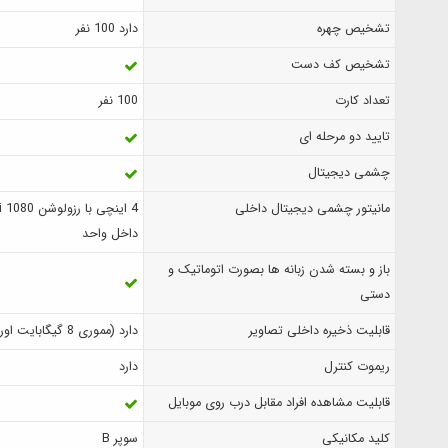
تشخیص چهره
دارد 100 نفر
تشخیص کف دست
تعداد کارت
100 نفر
تایید دو مرحله ای
چشمی دیجیتال
مانیتور چشمی دیجیتال داخلی
داخل واحد
باز و بسته شدن زبانه ها بصورت اتوماتیک و
دستی
قابلیت ذخیره داخلی تصاویر
دارد (مموری 8 گیگابایت اورجبینال ALOCK )
ریموت کنترل
دارد
قابلیت مشاهده افراد مقابل درب روی موبایل
کلید مکانیکی
سوپر B