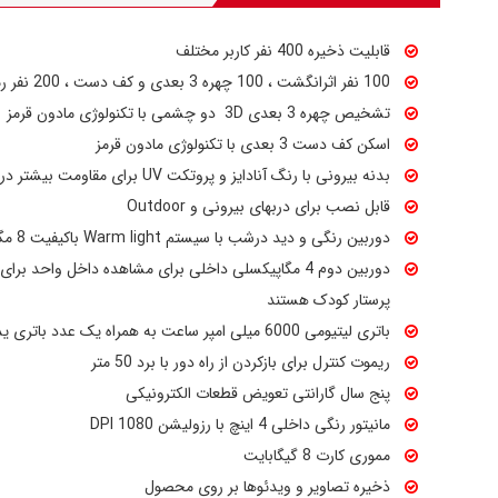
قابلیت ذخیره 400 نفر کاربر مختلف
100 نفر اثرانگشت ، 100 چهره 3 بعدی و کف دست ، 200 نفر رمز و کارت
تشخیص چهره 3 بعدی 3D دو چشمی با تکنولوژی مادون قرمز
اسکن کف دست 3 بعدی با تکنولوژی مادون قرمز
بدنه بیرونی با رنگ آنادایز و پروتکت UV برای مقاومت بیشتر در برابر نور خورشید
قابل نصب برای دربهای بیرونی و Outdoor
دوربین رنگی و دید درشب با سیستم Warm light باکیفیت 8 مگاپیکسل
دوربین دوم 4 مگاپیکسلی داخلی برای مشاهده داخل واحد بر
پرستار کودک هستند
باتری لیتیومی 6000 میلی امپر ساعت به همراه یک عدد باتری یدکی
ریموت کنترل برای بازکردن از راه دور با برد 50 متر
پنج سال گارانتی تعویض قطعات الکترونیکی
مانیتور رنگی داخلی 4 اینچ با رزولیشن 1080 DPI
مموری کارت 8 گیگابایت
ذخیره تصاویر و ویدئوها بر روی محصول