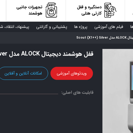
دستگیره و قفل
تجهیزات جانبی
کارتی هتلی
هوشمند
ا
فیلم های آموزشی
پروژه ها
پشتیبانی و گارانتی
پیشنهاد، انتقاد، ش
Scout (X1+
قفل هوشمند دیجیتال ALOCK مدل Scout (X1++) Silver
ویدئوهای آموزشی
امکانات آنلاین و آفلاین
قابلیت های اصلی: