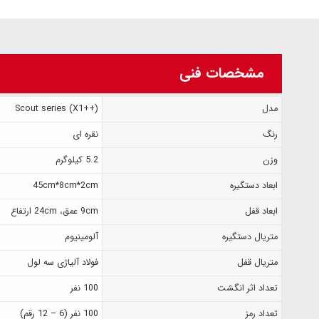
مشخصات فنی
مدل
Scout series (X1++)
رنگ
نقره ای
وزن
5.2 کیلوگرم
ابعاد دستگیره
45cm*8cm*2cm
ابعاد قفل
9cm عمق، 24cm ارتفاع
متریال دستگیره
آلومینیوم
متریال قفل
فولاد آلیاژی سه لول
تعداد اثر انگشت
100 نفر
تعداد رمز
100 نفر (6 – 12 رقم)