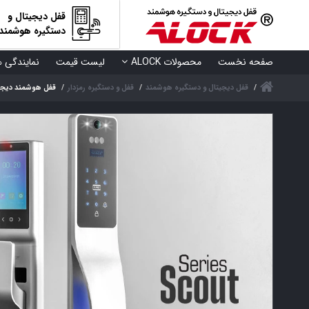
قفل دیجیتال و
دستگیره هوشمند
صفحه نخست
محصولات ALOCK
لیست قیمت
نمایندگی ه
قفل دیجیتال و دستگیره هوشمند
قفل و دستگیره رمزدار
قفل هوشمند دیجیتال ALOCK مدل +) Silver