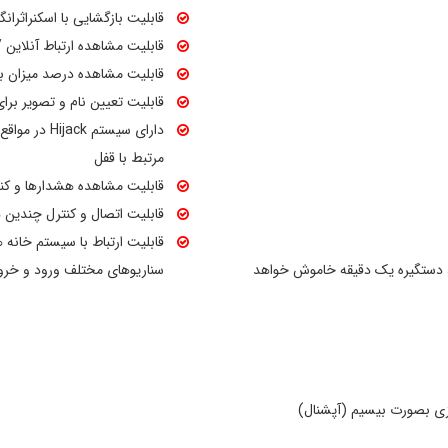
قابلیت بازگشایی با اسکنراثرانگشت موبایل و یا ACE ID
خروج توسط دستگیره ++X1 به خانه هوشمند داده شده و دیگر نیازی به مراجعه به تاچ پنل‌های هوشمند نیست.
قابلیت مشاهده ارتباط آنلاین 
قابلیت مشاهده درصد میزان با
قابلیت تعیین نام و تصویر برای
نیز روشن و کنترل کرد. تعریف رمزهای یک بار مصرف و یا 
دارای سیستم
یکی دیگر از امکانات این دستگیره هوشمند می‌باشد.
مرتبط با قفل
تفاوت‌های مدل +X1 با ++X1 را میت
قابلیت مشاهده هشدارها و کن
دوم یدک، قابلیت اتصال به سیستم‌های آیفون مرکزی.
قابلیت اتصال و کنترل چندین د
ه رمز و .. اشتباه 5 بار وارد شود ، دستگیره یک دقیقه خاموش خواهد
سناریوهای مختلف ورود و خرو
زی بصورت بیسیم (آپشنال)