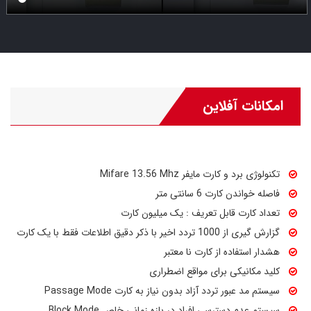
قفل بدنه این محصول بر اساس استاندارد 5Latch ANSI آمریکا تولید
شده است . زبانه ضد کارت در این محصول به کار رفته است . زبانه های
ضد کارت به کار رفته در این محصول سبب حفظ امنیت بیشتر میشود .
دارا بودن پورت میکرو Micro usb برای شارژ باتری از بیرون در مواقع
اضطراری یکی از ویزگی های یونیک این محصول می باشد . کلید
مکانیکی Super B به کار رفته در این محصول نیز برای مواقع ضروری
امکانات آفلاین
بسیار کاربردی می باشد .
جدای از امکانات آنلاین ، امکانات آفلاین این محصول نیز بسیار ارزشمند
بوده که در ادامه به برخی از آنها اشاره میکنیم :
تکنولوژی برد و کارت مایفر Mifare 13.56 Mhz
قابلیت تعریف کارت میهمان بر اساس روز و ساعت رزرو و نیز قابلیت
فاصله خواندن کارت 6 سانتی متر
تعریف کارت برای خانه دار هر طبقه حتی بر اساس ساعات دسترسی و نیز
تعداد کارت قابل تعریف : یک میلیون کارت
شیفت بندی های روزانه (صبح _ عصر _ شب ) و قابلیت کنترل تردد ها و
گزارش گیری از 1000 تردد اخیر با ذکر دقیق اطلاعات فقط با یک کارت
ذخیره تردد های اخیر بر روی دستگیره بصورت آفلاین با قابلیت استخراج
هشدار استفاده از کارت نا معتبر
آنها با یک کارت یا دستگاه گزارش گیری ، سیستم هشدار کاهش میزان
کلید مکانیکی برای مواقع اضطراری
باتری و نیز سیستم مزاحم نشوید برای جلوگیری از ورود سهوی یا عمدی
سیستم مد عبور تردد آزاد بدون نیاز به کارت Passage Mode
خانه دار ها به اتاق که میهمان در آن مستقر می باشد . از قابلیت های
سیستم عدم دسترسی افراد در بازه زمانی خاص Block Mode