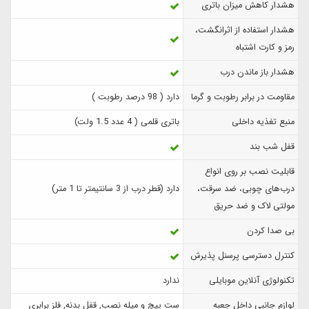
هشدار کاهش میزان باتری
هشدار استفاده از اثرانگشت،
رمز و کارت اشتباه
هشدار باز ماندن درب
مقاومت در برابر رطوبت و گرما
دارد ( 98 درصد رطوبت )
منبع تغذیه داخلی
باتری قلمی ( 4 عدد 1.5 ولت)
قفل شب بند
قابلیت نصب بر روی انواع
درب‌های چوبی، ضد سرقت،
دارد (قطر درب از 3 سانتیمتر تا 1 متر)
مولتی لاک و ضد حریق
بی صدا کردن
کنترل دسترسی پرسنل پذیرش
تکنولوژی آنلاین موبایلی
ندارد
لوازم جانبی داخل جعبه
ست پیچ و میله نصب, قفل بدنه, فلز برابری