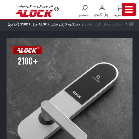
دستگیره و قفل کارتی هتلی
دستگیره کارتی هتلی ALOCK مدل +210C (آنلاین)