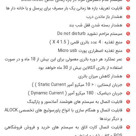
دیگر این محصول ، تعریف کارت های متعدد برای تور لیدر ها و یا تعریف
قابلیت تعریف بازه ها زمانی یک بار مصرف برای پرسنل و یا خانه دار ها
دسترسی برای مکان های عمومی مانند سالن های سینما و ... برای کاربران
هشدار باز ماندن درب
بر روی همان کارت اتاق می باشد . قابلیت اتصال نرم افزار به سیستم های
هشدار بسته شدن قفل شب بند
هوشمندسازی و نرم افزار های هتلداری تحت شبکه نیز از قابلیت های
سیستم مزاحم نشوید Do not disturb
خاص دستگیره های هتلی alock می باشد .
منبع تغذیه : 4 عدد باتری قلمی ( 1.5 X 4 )
منبع تغذیه اضطراری پورت Micro usb
ارتباط آنلاین و تحت شبکه داخلی / بین الملل این محصول بصورت
عمر عملکرد هر دوره باتری معمولی برای این بیش از 18 ماه و در صورت
بیسیم و بر اساس IP و ادرس پذیر بودن خواهد بود .
استفاده از باتری آلکالاین بیش از 30 ماه خواهد بود
هشدار کاهش میزان باتری
جریان ایستایی : < 10 میکرو آمپر Static Current ) )
جریان دینامیک : 180 میکرو آمپر ( Dynamic Current )
قابلیت اتصال به سیستم های هوشمند آسانسور و پارکینگ
قابلیت اتصال و همگام سازی با انواع پاورسوئیچ های تخصصی ALOCK
و دیگر برندها
قابلیت اتصال کارت اتاق به سیستم های خرید و فروش فروشگاهی
POS و کافی شاپ و استخر و ...