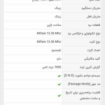
متریال دستگیره
زینک
متریال قفل
زینک
قطعات برد
ساخت ژاپن
نوع تکنولوژی و فرکانس برد
Mifare 13.56 Mhz
نوع کارت
Mifare 13.56 Mhz
تعداد کارت
نامحدود
کلید مکانیکی
دارد
گزارش‌ گیری تردد
1000 تردد اخیر
سیستم مزاحم نشوید (D.N.D)
مد عبور (Passage Mode)
قابلیت برنامه‌ریزی برای تاریخ
و ساعت مشخص