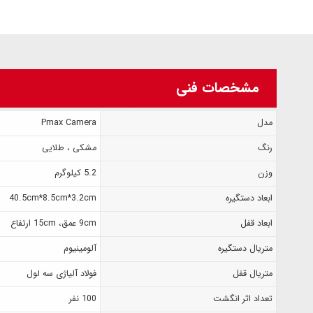
مشخصات فنی
مدل
Pmax Camera
رنگ
مشکی ، طلایی
وزن
5.2 کیلوگرم
ابعاد دستگیره
40.5cm*8.5cm*3.2cm
ابعاد قفل
9cm عمق، 15cm ارتفاع
متریال دستگیره
آلومینیوم
متریال قفل
فولاد آلیاژی سه لول
تعداد اثر انگشت
100 نفر