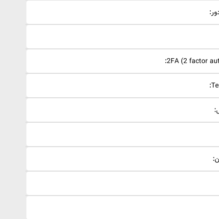
ور:
:
ن: