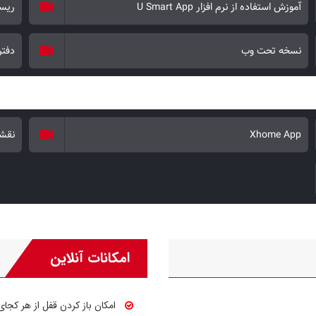
آموزش استفاده از نرم افزار U Smart App
ریست
نسخه تحت وب
دفتر
Xhome App
نقشه
امکانات آنلاین
امکان باز کردن قفل از هر کجای 