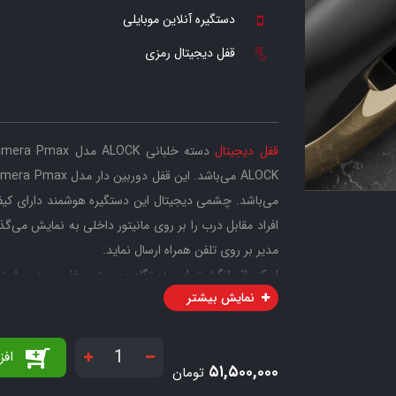
دستگیره آنلاین موبایلی
قفل دیجیتال رمزی
قفل دیجیتال
دسته خلبانی ALOCK مدل Camera Pmax یکی از جدیدترین محصولات دارای
افراد مقابل درب را بر روی مانیتور داخلی به نمایش می‌گذار
مدیر بر روی تلفن همراه ارسال نماید.
اسکنر اثر انگشت این دستگاه بصورت مخفی و در پشت دس
نمایش بیشتر
می‌باشد که به کاربران امکان مشاهده تصاویر افراد ر
افز
۵۱,۵۰۰,۰۰۰
تومان
دستگیره به شیشه Tempered Glass مجهز شده که این محصول را در برابر ضربه و خش پذیری بسیار مقاوم می‌نماید.