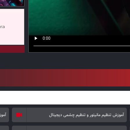
آموزش تنظیم مانیتور و تنظیم چشمی دیجیتال
آموزش registery در ن