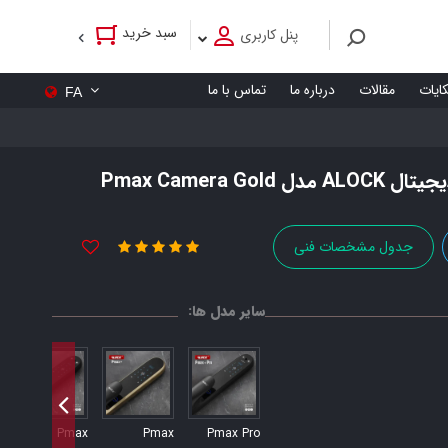
سبد خرید
پنل کاربری
کایات
مقالات
درباره ما
تماس با ما
FA
Pmax Camera
جدول مشخصات فنی
سایر مدل ها:
e
Pmax
Pmax
Pmax Pro