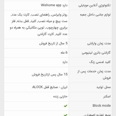
تکنولوژی آنلاین موبایلی
دارد Wishome app
لوازم جانبی داخل جعبه
روتر وایرلس, راهنمای نصب, کارت یک عدد,
ست پیچ و میله نصب, کلید, قفل بدنه, فلز
برابری چهارچوب, توپی مکانیکی به همراه دو
عدد کلید, کارت گارانتی
مدت زمان وارانتی
5 سال از تاریخ فروش
گارانتی باتری لیتیومی
6 ماه
کلید لمسی زنگ
دارد
مدت زمان خدمات پس از
15 سال پس ازتاریخ فروش
فروش
محل تولید
ایران - صنایع قفل ALOCK
اسکنر
خازنی زنده
Block mode
منبع تغذیه اضطراری