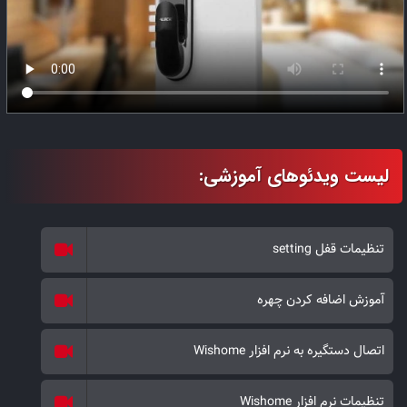
مادون قرمز فعال شده و اسکنر اقدام به دریافت بازتاب تصاویر مادون قرمز
و تبدیل آنها به پروتکل Hash یا توالی اعداد کرده تا سرعت دریافت
اطلاعات و نیز امنیت عدم هک شدن دستگاه تکمیل شود. در این دستگیره
دو نوع ابزار بیومتریک وجود دارد. تشخیص چهره 3 بعدی و اثر انگشت
خازنی زنده. اسکنر اثر انگشت این محصول دارای سیستم 360 درجه با
قابلیت ذخیره 4 پوزیشن مختلف برای هر آیدی بوده تا تعداد اثر
انگشت‌های قابل ذخیره بر روی این محصول را بتوان به تعداد بسیار
بالایی ارتقا داد. علاوه بر آن در این نوع اسکنرها نیز پروتکل امن تبدیل
داده‌ها به الگوریتم‌های غیر قابل هک Hash نیز به کار رفته است.
در این دستگیره قابلیت تائید دو مرحله‌ای نیز وجود دارد که بالاترین
تنظیمات قفل setting
حالت سخت‌گیری بیومتریک می‌باشد. در این دستگیره قابلیت
گزارش‌گیری نیز برای 1000 تردد اخیر بصورت آفلاین وجود دارد. علاوه بر
آموزش اضافه کردن چهره
اینها، رمز و کارت نیز از ابزارهای دیگر برای ورود می‌باشند. اپلیکیشن یکی
از پر کاربردترین امکانات این محصول خاص می‌باشد. و امااااااااا در
اتصال دستگیره به نرم افزار Wishome
Pmax+ Face G قابلیت اتصال به سیستم‌های هوشمندسازی،
سیستم‌های اعلان و اطفا حریق، سیستم‌های مبتنی بر دستیارهای صوتی
تنظیمات نرم افزار Wishome