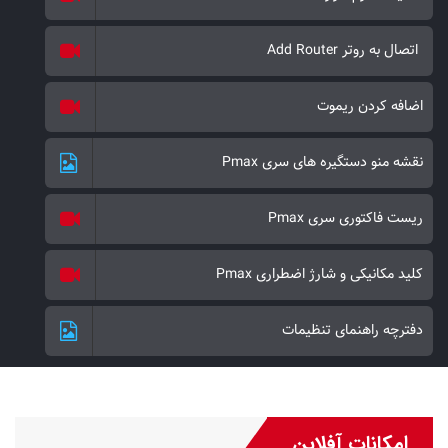
مانند الکسا و گوگل هوم و ... سیستم‌های بیومتریک مرکزی و آیفون‌های
مرکزی و ریموت می‌باشد. در برند ALOCK همه چیز بسیار فنی و بسیار
اتصال به روتر Add Router
تخصصی طراحی شده است. امکاناتی در برند ALOCK به کار برده شده
که در برندهای دیگر وجود ندارد. تلاش ما در طراحی و تولید محصولی با
اضافه کردن ریموت
کیفیت برای دراز مدت است. با تبلیغات و تخفیفات جشنواره های گاه و
بیگاه و تبلیغات غیر فنی می‌توان کالا فروخت ولی نمی‌توان تخصص را
نقشه منو دستگیره های سری Pmax
فروخت. با اپلیکیشن می‌توان این دستگیره را باز کرد و گزارش ترددها را
نیز کنترل کرد و نیز می‌توان برای کاربران رمز یک یا چند بار مصرف تعریف
ریست فاکتوری سری Pmax
کرد. باتری این دستگیره هوشمند از نوع لیتیومی 5000 میلی آمپر ساعت
می‌باشد که با شارژر قابلیت شارژ شدن دارد. صفحه لمسی این دستگیره از
کلید مکانیکی و شارژ اضطراری Pmax
نوع Tempered Glass ضدخش می‌باشد. پورت Micro USB در این
محصول برای شارژ باتری در مواقع اضطراری تعبیه شده است.
دفترچه راهنمای تنظیمات
کلید مکانیکی Super B یک ابزار خاص برای باز کردن درب در مواقع
اضطراری خارج از دسترس شدن برد الکترونیکی می‌باشد. سیستم Hijack
به کار رفته در این دستگیره برای حفظ امنیت کاربران در مواقع زورگیری و
یا اتفافات ناگهانی امنیتی به کار خواهد آمد. سیستم پانیک به کار رفته در
امکانات آفلاین