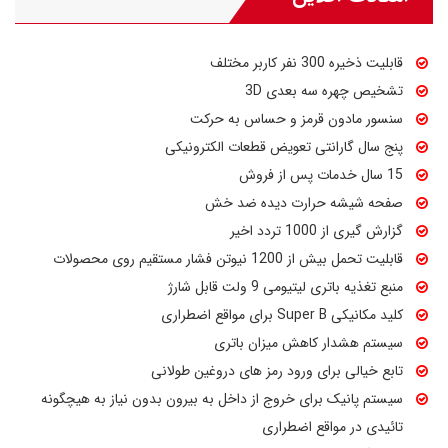
دستگیره‌های هوشمند ALOCK سبب شده تا در مواقع بروز حوادث و بلایا
و یا حریق بدون هیچ گونه تائیدی بتوان درب را از داخل باز کرد و از محل
قابلیت ذخیره 300 نفر کاربر مختلف
خارج شد.
اگر بخواهیم این محصول را با یکی دیگر از محصولات ALOCK
تشخیص چهره سه بعدی 3D
مقایسه کنیم می‌توان با P60+ Face مقایسه کرد. تفاوت این دو محصول
سنسور مادون قرمز و حساس به حرکت
صرفا در نوع طراحی کالا می‌باشد. اگر بخواهیم این کالا را با یک کالای
پنج سال گارانتی تعویض قطعات الکترونیکی
کاملتر مانند Pmax Pro مقایسه کنیم، تنها تفاوت آنها در داشتن و نداشتن
15 سال خدمات پس از فروش
دوربین و ویژگی‌های مرتبط با دوربین می‌باشد.
صفحه شیشه حرارت دیده ضد خش
گزارش گیری از 1000 تردد اخیر
قابلیت تحمل بیش از 1200 نیوتن فشار مستقیم روی محصولات
منبع تغذیه باتری لیتیومی 9 ولت قابل شارژ
کلید مکانیکی Super B برای مواقع اضطراری
سیستم هشدار کاهش میزان باتری
تابع خیالی برای ورود رمز های دروغین طولانی
سیستم پانیک برای خروج از داخل به بیرون بدون نیاز به هیچگونه
تائیدی در مواقع اضطراری