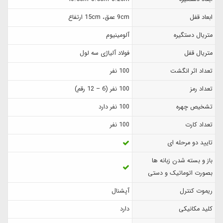
ابعاد قفل
9cm عمق، 15cm ارتفاع
متریال دستگیره
آلومینیوم
متریال قفل
فولاد آلیاژی سه لول
تعداد اثر انگشت
100 نفر
تعداد رمز
100 نفر (6 – 12 رقم)
تشخیص چهره
100 نفر دارد
تعداد کارت
100 نفر
تایید دو مرحله ای
باز و بسته شدن زبانه ها
بصورت اتوماتیک و دستی
ریموت کنترل
آپشنال
کلید مکانیکی
دارد