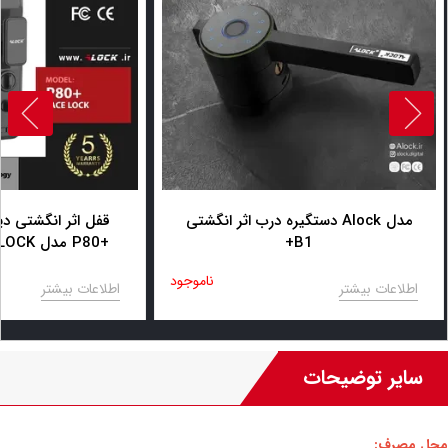
دستگیره درب اثر انگشتی Alock مدل
قفل اثر انگشتی دی
+B1
ace
ناموجود
اطلاعات بیشتر
اطلاعات بیشتر
سایر توضیحات
محل مصرف: