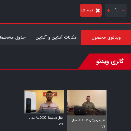
تمام شد
7
ویدئوی محصول
امکانات آنلاین و آفلاین
جدول مشخصات
گالری ویدئو
قفل دیجیتال ALOCK مدل
قفل دیجیتال ALOCK مدل
V9
V9