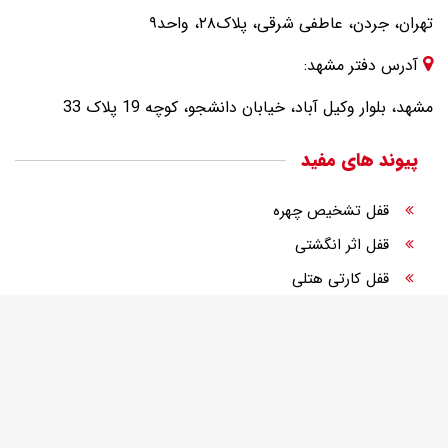
تهران، جردن، عاطفی شرقی، پلاک۲۸، واحد۹
آدرس دفتر مشهد:
مشهد، بلوار وکیل آباد، خیابان دانشجو، کوچه 19 پلاک 33
پیوند های مفید
قفل تشخیص چهره
قفل اثر انگشتی
قفل کارتی هتلی
قفل الکترونیک
قفل دیجیتال درب ورودی
قفل رمزی درب ورودی
تجهیزات هوشمندسازی هتل