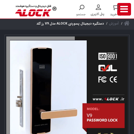
آموزش
دستگیره دیجیتال پسوردی ALOCK مدل V9 رز گلد