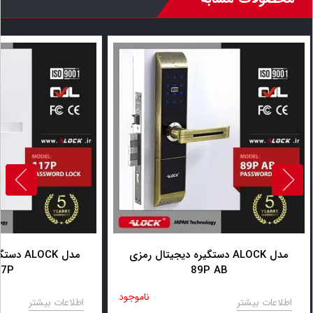
دستگیره دیجیتال رمزی ALOCK مدل
دستگیره
117P
89P AB
ناموجود
اطلاعات بیشتر
اطلاعات بیشتر