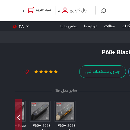
سبد خرید
پنل کاربری
کایات
مقالات
درباره ما
تماس با ما
FA
جدول مشخصات فنی
سایر مدل ها:
G
P60+ Face
2023 P60+
2023 P60+