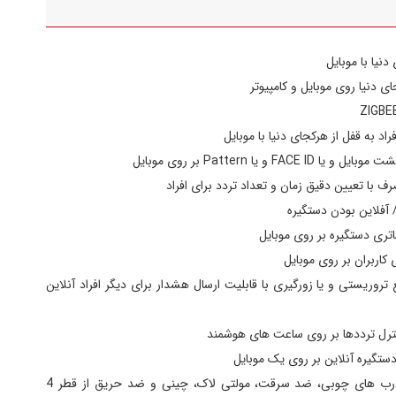
دنیا با موبایل
ای دنیا روی موبایل و کامپیوتر
معرفی قفل اثر انگشتی دیجیتال ALOCK
مدل 2022 P60+
اد به قفل از هرکجای دنیا با موبایل
F و یا Pattern بر روی موبایل
ف با تعیین دقیق زمان و تعداد تردد برای افراد
/ آفلاین بودن دستگیره
تری دستگیره بر روی موبایل
 کاربران بر روی موبایل
 Hijack در مواقع تروریستی و یا زورگیری با قابلیت ارسال هشدار برای دیگر افراد آنلاین
ترل ترددها بر روی ساعت های هوشمند
ستگیره آنلاین بر روی یک موبایل
قابلیت نصب بر روی انواع درب های چوبی، ضد سرقت، مولتی لاک، چینی و ضد حریق از قطر 4