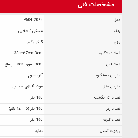
مشخصات فنی
مدل
2022 +P60
رنگ
مشکی / طلایی
وزن
5 کیلوگرم
ابعاد دستگیره
38cm*7cm*3cm
ابعاد قفل
9cm عمق، 15cm ارتفاع
متریال دستگیره
آلومینیوم
متریال قفل
فولاد آلیاژی سه لول
تعداد اثر انگشت
100 نفر
تعداد رمز
100 نفر (6 – 12 رقم)
تعداد کارت
100 نفر
ریموت کنترل
ندارد