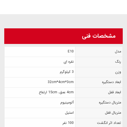
مشخصات فنی
مدل
E10
رنگ
نقره ای
وزن
3 کیلوگرم
ابعاد دستگیره
32cm*4cm*3cm
ابعاد قفل
4cm عمق، 15cm ارتفاع
متریال دستگیره
آلومینیوم
متریال قفل
استیل
تعداد اثر انگشت
100 نفر