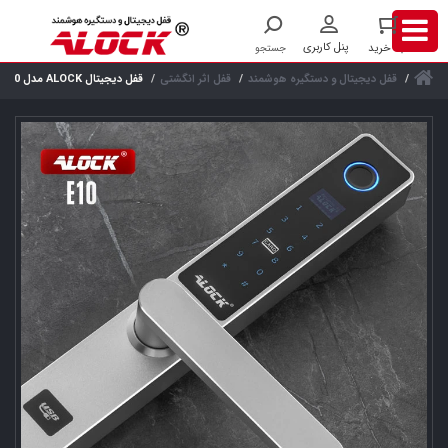
قفل دیجیتال و دستگیره هوشمند
قفل اثر انگشتی
قفل دیجیتال ALOCK مدل E10