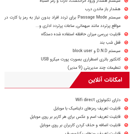
سیستم هشدار ورود اثرانگشت، کارت و رمز اشتباه
هشدار باز ماندن درب
سیستم Passage Mode برای تردد افراد بدون نیاز به رمز یا کارت در
مواقع پرتردد مانند میهمانی, ساعات پرتردد اداری و...
قابلیت بررسی میزان حافظه استفاده شده دستگاه
قفل شب بند
سیستم D.N.D و block user
کانکتور باتری اضطراری بصورت پورت میکرو USB
تنطیمات چند مدیریتی (9 مدیر)
امکانات آنلاین
دارای تکنولوژی Wifi direct
قابلیت تعریف رمزهای داینامیک با موبایل
قابلیت تعریف اسم و عکس برای هر کاربر بر روی موبایل
قابلیت اضافه و حذف کردن کاربران بر روی موبایل
قابلیت تعریف رمزهای یکبارمصرف