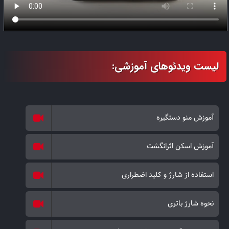
موبایل و تعریف رمزهای یک‌بارمصرف زمان‌دار برای کاربران با سطوح
دسترسی مختلف، مانند پرستار کودک، سرایدار و کارمندان با بازه‌های
قراردادی متفاوت، از دیگر امکانات این محصول هستند. رمزهای دارای تابع
خیالی برای جلوگیری از هک شدن توسط دیگران، تایید ورود دو مرحله‌ای
و دیگر قابلیت‌های امنیتی نیز از جمله امکانات
دستگیره درب آپارتمان
ایلاک
به شمار می‌روند. قفل هوشمند ALOCK مدل +P60 دارای اسکنر اثر
انگشت، رمز، کارت، ریموت کنترل و قابلیت اتصال به نرم‌افزار Tuya است.
آموزش منو دستگیره
آموزش اسکن اثرانگشت
استفاده از شارژ و کلید اضطراری
نحوه شارژ باتری