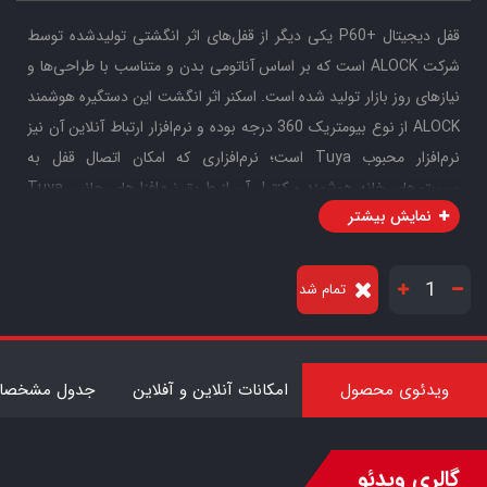
قفل دیجیتال +P60 یکی دیگر از قفل‌های اثر انگشتی تولیدشده توسط
شرکت ALOCK است که بر اساس آناتومی بدن و متناسب با طراحی‌ها و
نیازهای روز بازار تولید شده است. اسکنر اثر انگشت این دستگیره هوشمند
ALOCK از نوع بیومتریک 360 درجه بوده و نرم‌افزار ارتباط آنلاین آن نیز
نرم‌افزار محبوب Tuya است؛ نرم‌افزاری که امکان اتصال قفل به
سیستم‌های خانه هوشمند و کنترل آن از طریق نرم‌افزارهای جانبی Tuya
نمایش بیشتر
را در اختیار کاربران قرار می‌دهد. این محصول از بدنه‌ای بسیار قدرتمند و
موتور بزرگ طرح Zanetti ایتالیا برخوردار است و به ریموت کنترل نیز
مجهز شده تا کاربران، به‌ویژه در محیط‌های اداری، بتوانند قفل را از فاصله
تمام شد
تقریبی 30 متر باز کنند. بدنه قفل این محصول از فولاد آلیاژی ضدزنگ
ساخته شده و مکانیزم آن به‌صورت کاملاً اتوماتیک طراحی شده است؛
7
به‌گونه‌ای که پس از بسته شدن درب، زبانه‌های قفل
ویدئوی محصول
امکانات آنلاین و آفلاین
جدول مشخصات
الکترونیکی +P60 به‌صورت خودکار و هوشمند بسته می‌شوند. البته برای
این محصول قابلیت قفل کردن دستی با لمس یک دکمه نیز پیش‌بینی
شده است.
گالری ویدئو