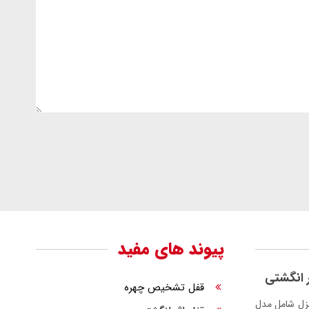
پیوند های مفید
 انگشتی
قفل تشخیص چهره
زل شامل مدل