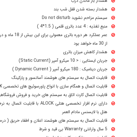
هشدار باز ماندن درب
هشدار بسته شدن قفل شب بند
سیستم مزاحم نشوید Do not disturb
منبع تغذیه : 4 عدد باتری قلمی ( 1.5*4 )
عمر عملکرد هر دوره
از 30 ماه خواهد بود
هشدار کاهش میزان باتری
جریان ایستایی : < 10 میکرو آمپر (Static Current)
جریان دینامیک : 180 میکرو آمپر ( Dynamic Current )
قابلیت اتصال به سیستم های هوشمند آسانسور و پارکینگ
قابلیت اتصال و همگام سازی با انواع پاورسوئیچ های تخصصی ALOCK و دیگر برندها
قابلیت اتصال کارت اتاق به سیستم های خرید و فروش فروشگاهی POS و کافی شاپ و استخر و 
دارای نرم افزار تخصصی هتلی ALOCK ب
هتل با لایسنس مادام العمر
قابلیت اتصال به سیستم های هوشمند اعلان و اطفاء حریق ( د
5 سال وارانتی Warranty بی قید و شرط