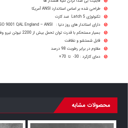
قابلیت بی صدا کردن کلیه هشدار ها
طراحی شده بر اساس استاندارد ANSI آمریکا
تکنولوژی 5 Latch ضد کارت
دارای استاندار های روز دنیا : CE – FCC – ISO 9001 QAL England – ANSI
بسیار مستحکم با قدرت توان تحمل بیش از 2200 نیوتن نیرو وفشار مستقیم بر روی دستگیره
قابل شستشو و نظافت
مقاوم در برابر رطوبت 98 درصد
دمای کارکرد : 30- تا 70+
محصولات مشابه