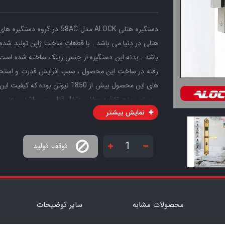
دستگیره هتلی ALOCK مدل 58AC
باشد . بدنه این دستگیره از جنس زینک ساخته شده است .
رفته در ساخت این محصول ، سبب افزایش قدرت و استحکام
های این محصول بیش از 1850 نیوتن
سیستم منبع تغذیه مخفی داخل قفلی می باشد . یعنی ط
نمایش بیشتر
طرح یکنواخت آن تغییر نخواهد کرد.
این دستگیره در زمره دستگیره های آفلاین قرار میگیرد . ی
توقف تولید
محصولات مشابه
سایر توضیحات