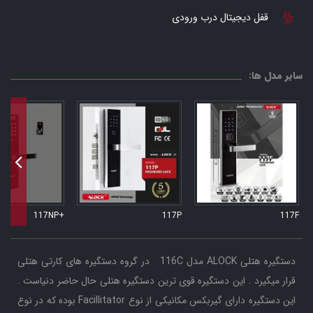
قفل دیجیتال درب ورودی
سایر مدل ها:
+117NP
117P
117F
دستگیره هتلی ALOCK مدل 116C در گروه دستگیره های کارتی هتلی
قرار میگیرد . این دستگیره قوی ترین دستگیره هتلی حال حاضر دنیاست .
این دستگیره دارای گیربکس مکانیکی از نوع Facillitator بوده که در نوع