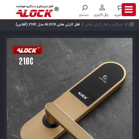
دستگیره و قفل کارتی هتلی
قفل کارتی هتلی ALOCK مدل 210C (آفلاین)