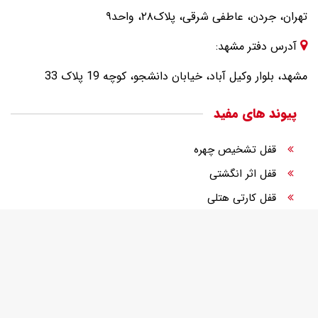
تهران، جردن، عاطفی شرقی، پلاک۲۸، واحد۹
آدرس دفتر مشهد:
مشهد، بلوار وکیل آباد، خیابان دانشجو، کوچه 19 پلاک 33
پیوند های مفید
قفل تشخیص چهره
قفل اثر انگشتی
قفل کارتی هتلی
قفل الکترونیک
قفل دیجیتال درب ورودی
قفل رمزی درب ورودی
تجهیزات هوشمندسازی هتل