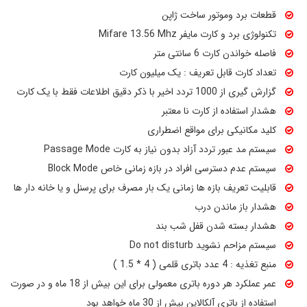
و مدت اعتبار کارت مهمان از طریق نرم‌افزار هتلی روی کارت تعریف
قطعات برد وموتور ساخت ژاپن
می‌شود و قفل پس از قرار گرفتن کارت معتبر در محدوده کارت‌خوان، مجوز
تکنولوژی برد و کارت مایفر Mifare 13.56 Mhz
ورود را بررسی می‌کند. این مدل از کارت‌های Mifare پشتیبانی کرده و
فاصله خواندن کارت 6 سانتی متر
امکاناتی مانند گزارش‌گیری تردد، هشدار کارت نامعتبر، قفل شب‌بند،
تعداد کارت قابل تعریف : یک میلیون کارت
Passage Mode و تعریف دسترسی زمانی را در اختیار مدیریت هتل قرار
گزارش گیری از 1000 تردد اخیر با ذکر دقیق اطلاعات فقط با یک کارت
می‌دهد.
هشدار استفاده از کارت نا معتبر
نصب قفل کارتی هتلی ALOCK مدل 210C روی انواع درب‌های مورد
کلید مکانیکی برای مواقع اضطراری
استفاده در هتل‌ها امکان‌پذیر است و طبق مشخصات محصول، قابلیت
سیستم مد عبور تردد آزاد بدون نیاز به کارت Passage Mode
نصب روی درب‌های چوبی، ضدسرقت، مولتی‌لاک و ضدحریق را دارد. به
سیستم عدم دسترسی افراد در بازه زمانی خاص Block Mode
همین دلیل افرادی که به‌دنبال دستگیره کارتی درب چوبی یا قفل کارتی
قابلیت تعریف بازه ها زمانی یک بار مصرف برای پرسنل و یا خانه دار ها
برای درب اتاق هتل هستند نیز می‌توانند این مدل را متناسب با
هشدار باز ماندن درب
مشخصات درب خود بررسی کنند.
هشدار بسته شدن قفل شب بند
سیستم مزاحم نشوید Do not disturb
منبع تغذیه : 4 عدد باتری قلمی (
1.5 * 4
)
عمر عملکرد هر دوره باتری معمولی برای این بیش از 18 ماه و در صورت
استفاده از باتری آلکالاین بیش از 30 ماه خواهد بود