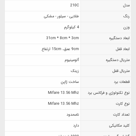
مدل
210C
رنگ
طلایی - سیلور - مشکی
وزن
4 کیلوگرم
ابعاد دستگیره
31cm * 8cm * 3cm
ابعاد قفل
9cm عمق، 15cm ارتفاع
متریال دستگیره
آلومینیوم
متریال قفل
زینک
قطعات برد
ساخت ژاپن
نوع تکنولوژی و فرکانس برد
Mifare 13.56 Mhz
نوع کارت
Mifare 13.56 Mhz
تعداد کارت
نامحدود
کلید مکانیکی
دارد