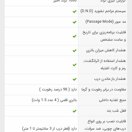
گزارش‌ گیری تردد
1000 تردد اخیر
سیستم مزاحم نشوید (D.N.D)
مد عبور (Passage Mode)
قابلیت برنامه‌ریزی برای تاریخ
و ساعت مشخص
هشدار کاهش میزان باتری
هشدار استفاده از اثرانگشت،
رمز و کارت اشتباه
هشدار باز ماندن درب
مقاومت در برابر رطوبت و گرما
دارد ( 98 درصد رطوبت )
منبع تغذیه داخلی
باتری قلمی ( 4 عدد 1.5 ولت)
قفل شب بند
قابلیت نصب بر روی انواع
درب‌های چوبی، ضد سرقت،
دارد (قطر درب از 3 سانتیمتر تا 1 متر)