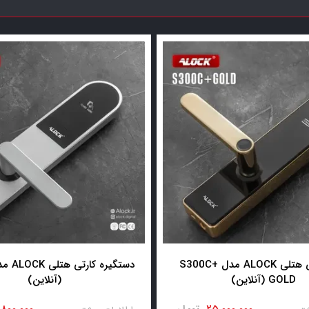
قفل کارتی هتلی ALOCK مدل S300C+
GOLD (آنلاین)
(آنلاین)