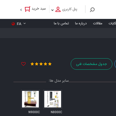
سبد خرید
پنل کاربری
کایات
مقالات
درباره ما
تماس با ما
FA
جدول مشخصات فنی
سایر مدل ها:
N9000C
N8000C