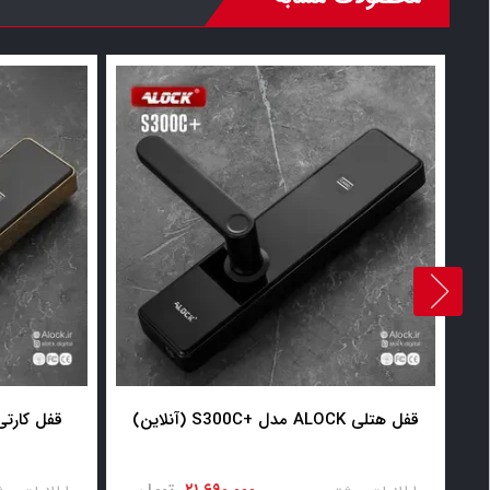
قفل هتلی ALOCK مدل +S300C (آنلاین)
ید