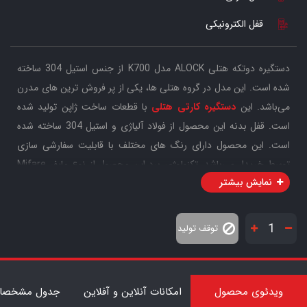
قفل الکترونیکی
دستگیره دوتکه هتلی ALOCK مدل K700 از جنس استیل 304 ساخته
شده است. این مدل در گروه هتلی ها، یکی از پر فروش ترین های مدرن
می‌باشد. این
دستگیره کارتی هتلی
با قطعات ساخت ژاپن تولید شده
است. قفل بدنه این محصول از فولاد آلیاژی و استیل 304 ساخته شده
است. این محصول دارای رنگ های مختلف با قابلیت سفارشی سازی
توسط خریدار می‌باشد. تکنولوژی برد این محصول از نوع مایفر Mifare
نمایش بیشتر
13.56 Mhz می باشد. بدنه بسیار مستحکم و با متریال فلزی مناسب و
نوع دایکست به کار رفته در ساخت این محصول، سبب افزایش قدرت و
استحکام آن در بازه زمانی طولانی شده است.
توقف تولید
این دستگیره در زمره دستگیره های آفلاین قرار می گیرد. یعنی بصورت
آنلاین با پذیرش امکان بر قراری ارتباط را نخواهد داشت.
7
ویدئوی محصول
امکانات آنلاین و آفلاین
جدول مشخصات