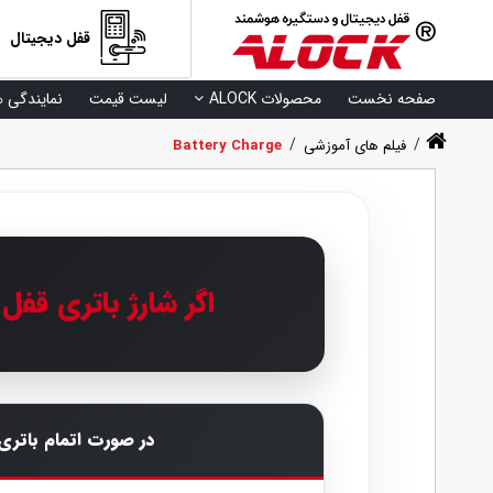
قفل دیجیتال
مایندگی ها
لیست قیمت
محصولات ALOCK
صفحه نخست
/
/
Battery Charge
فیلم های آموزشی
【3 راهکار اضطراری و مفید】
یر می تواند در این مواقع به شما کمک کند.