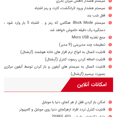
سیستم هشدار کاهش میزان باتری
سیستم هشدار ورود اثرانگشت، کارت و رمز اشتباه
قفل شب بند
سیستم Block Mode: هنگامی که رمز و .. اشتباه 5 بار وارد شود ،
دستگیره یک دقیقه خاموش خواهد شد.
منبع تغذیه Micro USB
تنطیمات چند مدیریتی (9 مدیر)
قابلیت اتصال به انواع نرم افزار های خانه هوشمند (آپشنال)
قابلیت اضافه کردن ریموت کنترل (آپشنال)
قابلیت اتصال به سیستم های آیفون و باز کردن توسط آیفون مرکزی
بصورت بیسیم (آپشنال)
امکانات آنلاین
امکان باز کردن قفل از هر کجای دنیا با موبایل
قابلیت کنترل تردد افراد ازهرکجای دنیا روی موبایل و کامپیوتر
دارای تکنولوژی وایرلس ZIGBEE 433