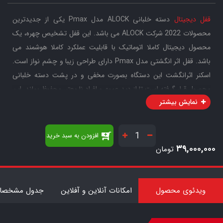
قفل دیجیتال
دسته خلبانی ALOCK مدل Pmax یکی از جدیدترین
محصولات 2022 شرکت ALOCK می باشد. این قفل تشخیص چهره، یک
محصول دیجیتال کاملا اتوماتیک با قابلیت عملکرد کاملا هوشمند می
باشد. قفل اثر انگشتی مدل Pmax دارای طراحی زیبا و چشم نواز است.
اسکنر اثرانگشت این دستگاه بصورت مخفی و در پشت دسته خلبانی
محصول قرار گرفته است تا از دید عموم و افراد نا معتبر محفوظ بماند. این
نمایش بیشتر
اسکنر از نوع بیومتریک 360 درجه می باشد. نرم افزار ارتباط آنلاین این
محصول نرم افزار بسیار محبوب و تخصصی Wishome می باشد که به
کاربران امکان اتصال قفل به سیستم های خانه هوشمند و کنترل حرفه ای
افزودن به سبد خرید
محصول را می دهد.
۳۹,۰۰۰,۰۰۰
تومان
7
این قفل تشخیص چهره Pmax دارای بدنه بسیار قدرتمند و موتور بزرگ
ویدئوی محصول
امکانات آنلاین و آفلاین
جدول مشخصات
طرح Zanetti ایتالیا می باشد. صفحه لمسی و نمایشگر این دستگیره به
شیشه Tempered Glass مجهز شده که این محصول را در برابر ضربه و