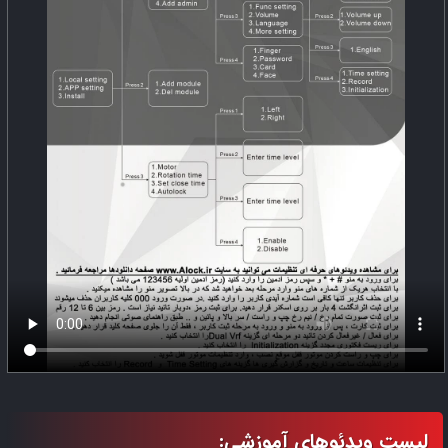
تولید شده که سبب افزایش طول عمر این محصول در مقایسه با دیگر
محصولات موجود در بازار شده است. بدنه این دستگیره، از قطعات کاملا
فلزی ساخته شده که از استقامت بی نظیری برخوردار است. این دستگیره
هوشمند دارای قابلیت ذخیره 100 نفر اثرانگشت و تعداد 200 نفر رمز و
کارت مستقیم (آفلاین) و بیش از یک میلیون نفر کاربر آنلاین را دارد.
گزارش ورود و خروج افراد با ذکر تاریخ و ساعت دقیق تردد، کار با موبایل،
بررسی و کنترل ترددها بر روی موبایل و رمز های یک بار مصرف زمان دار
برای کاربران با سطوح دسترسی مختلف مانند پرستار کودک، سرایدار،
کارمندان با بازه های قراردادی مختلف، رمزهای با تابع خیالی برای
جلوگیری از هک شدن توسط دیگران، تائید ورود دو مرحله ای و ... یکی
دیگر از امکانات این محصول می باشند.