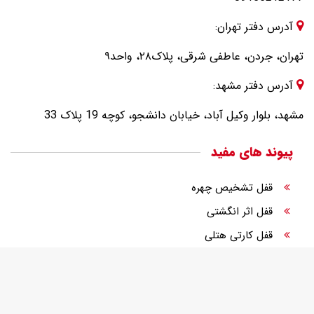
آدرس دفتر تهران:
تهران، جردن، عاطفی شرقی، پلاک۲۸، واحد۹
آدرس دفتر مشهد:
مشهد، بلوار وکیل آباد، خیابان دانشجو، کوچه 19 پلاک 33
پیوند های مفید
قفل تشخیص چهره
قفل اثر انگشتی
قفل کارتی هتلی
قفل الکترونیک
قفل دیجیتال درب ورودی
قفل رمزی درب ورودی