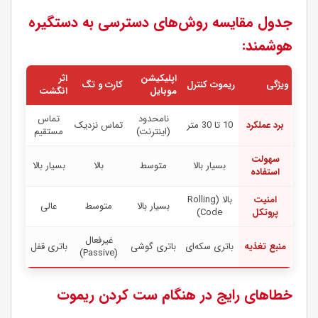
جدول مقایسه روش‌های دسترسی به دستگیره
هوشمند:
اپلیکیشن
اثر
ویژگی
ریموت کنترل
کارت و تگ
موبایل
انگشت
نامحدود
تماس
برد عملکرد
10 تا 30 متر
تماس نزدیک
(اینترنت)
مستقیم
سهولت
بسیار بالا
متوسط
بالا
بسیار بالا
استفاده
امنیت
بالا (Rolling
بسیار بالا
متوسط
عالی
پروتکل
Code)
غیرفعال
منبع تغذیه
باتری سکه‌ای
باتری گوشی
باتری قفل
(Passive)
خطاهای رایج در هنگام ست کردن ریموت