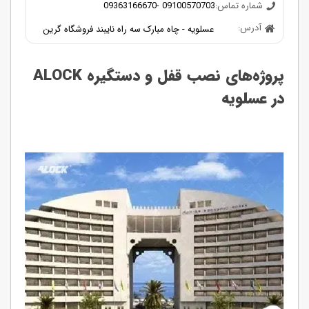
شماره تماس:
09363166670- 09100570703
آدرس:
عسلویه - چاه مبارک سه راه نایبند فروشگاه گرین
پروژه‌های نصب قفل و دستگیره ALOCK
در عسلویه